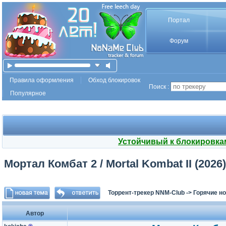
Портал
Форум
Правила оформления
Обход блокировок
Поиск :
Популярное
Устойчивый к блокировка
Мортал Комбат 2 / Mortal Kombat II (202
Торрент-трекер NNM-Club
->
Горячие н
Автор