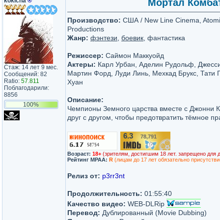
kokicha
®
Мортал Комбат 
Производство:
США / New Line Cinema, Atomi
Productions
Жанр:
фэнтези
,
боевик
, фантастика
Режиссер:
Саймон Маккуойд
Актеры:
Карл Урбан, Аделин Рудольф, Джесс
Стаж: 14 лет 9 мес.
Мартин Форд, Луди Линь, Мехкад Брукс, Тати 
Сообщений: 82
Ratio:
57.811
Хуан
Поблагодарили:
8856
Описание:
100%
Чемпионы Земного царства вместе с Джонни К
друг с другом, чтобы предотвратить тёмное п
6.3
78,791
/10
Возраст:
18+
(зрителям, достигшим 18 лет. запрещено для 
Рейтинг MPAA:
R
(лицам до 17 лет обязательно присутстви
Релиз от:
p3rr3nt
Продолжительность:
01:55:40
Качество видео:
WEB-DLRip
Перевод:
Дублированный (Movie Dubbing)