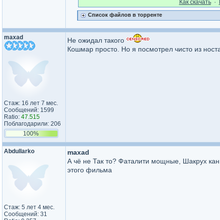
Как cкачать
·
Список файлов в торренте
maxad
Не ожидал такого
Кошмар просто. Но я посмотрел чисто из носта
Стаж: 16 лет 7 мес.
Сообщений: 1599
Ratio:
47.515
Поблагодарили: 206
100%
Abdullarko
maxad
А чё не Так то? Фаталити мощные, Шакрух кан 
этого фильма
Стаж: 5 лет 4 мес.
Сообщений: 31