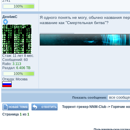
2741
100%
Ден4икС
Я одного понять не могу, обычно названия пе
название как "Смертельная битва"?
_________________
Стаж: 11 лет 8 мес.
Сообщений: 60
Ratio:
3.113
Раздал:
6.406 TB
100%
Откуда: Москва
Показать сообщения:
Торрент-трекер NNM-Club
->
Горячие н
Страница
1
из
1
Пользовательское соглаш