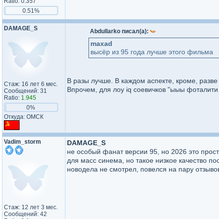
Ratio: 0.357
0.51%
DAMAGE_S
Abdullarko писал(а):
maxad
высёр из 95 года лучше этого фильма
В разы лучше. В каждом аспекте, кроме, разве
Стаж: 16 лет 6 мес.
Впрочем, для лоу iq соевичков "ыыы фоталити к
Сообщений: 31
Ratio:
1.945
0%
Откуда: ОМСК
Vadim_storm
DAMAGE_S
не особый фанат версии 95, но 2026 это про
для масс синема, но такое низкое качество пос
новодела не смотрел, повелся на пару отзывов
Стаж: 12 лет 3 мес.
Сообщений: 42