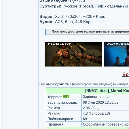
Язык озвучки:
Русский
Субтитры:
Русские (Forced, Full) - отдельны
Видео:
Xvid, 720x304, ~2089 Kbps
Аудио:
AC3, 6 ch, 448 Kbps
Просмотр доступен только для зарегистрирова
Вс
Время раздачи:
24/7 (мультитрекерная раздача) (минимум
[NNMClub.to]_Mortal.Ko
Зарегистрирован
Торрент:
Зарегистрирован:
08 Июн 2026 13:52:58
Размер:
2.06 GB
(
)
Рейтинг:
4.3
(Голосов:
13
)
Поблагодарили:
69
Проверка:
Оформление проверено мод