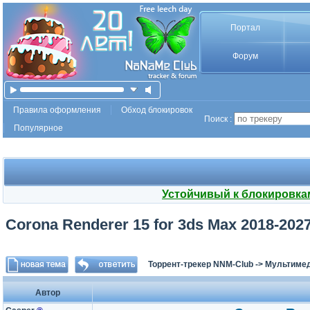
Портал
Форум
Правила оформления
Обход блокировок
Поиск :
Популярное
Устойчивый к блокировка
Corona Renderer 15 for 3ds Max 2018-2027
Торрент-трекер NNM-Club
->
Мультимед
Автор