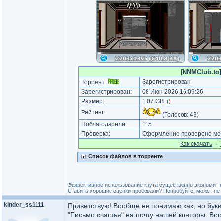
[NNMClub.to]
Зарегистрирован
Торрент:
Зарегистрирован:
08 Июн 2026 16:09:26
Размер:
1.07 GB
(
)
Рейтинг:
(Голосов:
43
)
Поблагодарили:
115
Проверка:
Оформление проверено мод
Как cкачать
·
Список файлов в торренте
_________________
Эффективное использование кнута существенно экономит 
Ставить хорошие оценки пробовали? Попробуйте, может не 
kinder_ss1111
Приветствую! Вообще не понимаю как, но букв
"Письмо счастья" на почту нашей конторы. Во