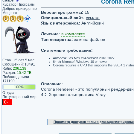
Casper
®
Corona Ren
Куратор Программ
Доброе привидение
Версия программы:
15
Меценат
Официальный сайт:
ссылка
Язык интерфейса:
Английский
Лечение:
в комплекте
Тип лекарства:
замена файлов
Системные требования:
Autodesk 3ds Max x64 version 2018-2027
Стаж: 15 лет 5 мес.
64-bit Microsoft Windows 10 or newer
Сообщений: 18491
Corona requires a CPU that supports the SSE 4.1 instruc
Ratio:
236.138
Раздал:
15.42 TB
Поблагодарили:
171190
Описание:
100%
Corona Renderer - это популярный рендер-дви
Откуда:
4D. Хорошая альтернатива V-ray.
Потусторонний мир
Просмотр доступен только для зарегистрирова