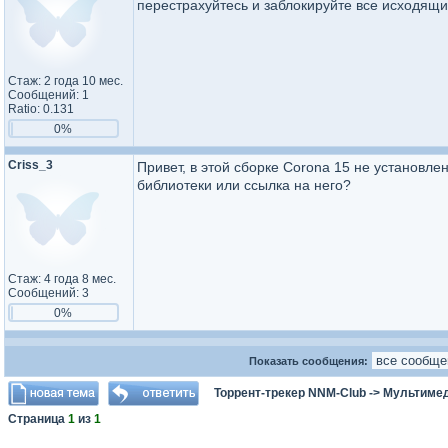
перестрахуйтесь и заблокируйте все исходящи
Стаж: 2 года 10 мес.
Сообщений: 1
Ratio: 0.131
0%
Criss_3
Привет, в этой сборке Corona 15 не установл
библиотеки или ссылка на него?
Стаж: 4 года 8 мес.
Сообщений: 3
0%
Показать сообщения:
Торрент-трекер NNM-Club
->
Мультимед
Страница
1
из
1