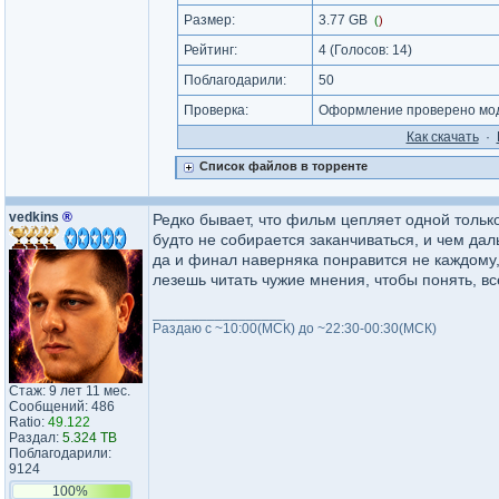
Размер:
3.77 GB
(
)
Рейтинг:
4
(Голосов:
14
)
Поблагодарили:
50
Проверка:
Оформление проверено мод
Как cкачать
·
Список файлов в торренте
vedkins
®
Редко бывает, что фильм цепляет одной только 
будто не собирается заканчиваться, и чем даль
да и финал наверняка понравится не каждому,
лезешь читать чужие мнения, чтобы понять, все
_________________
Раздаю с ~10:00(МСК) до ~22:30-00:30(МСК)
Стаж: 9 лет 11 мес.
Сообщений: 486
Ratio:
49.122
Раздал:
5.324 TB
Поблагодарили:
9124
100%