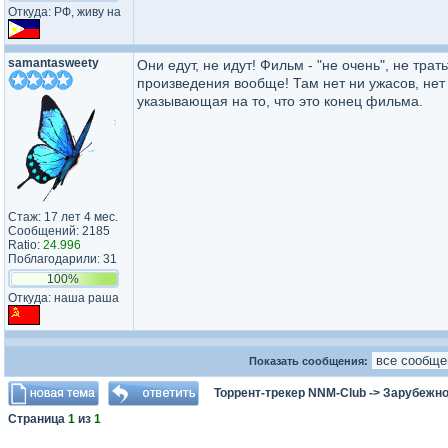
Откуда: РФ, живу на
samantasweety
Они едут, не идут! Фильм - "не очень", не тра
произведения вообще! Там нет ни ужасов, нет 
указывающая на то, что это конец фильма.
Стаж: 17 лет 4 мес.
Сообщений: 2185
Ratio:
24.996
Поблагодарили: 31
100%
Откуда: наша раша
Показать сообщения:
Торрент-трекер NNM-Club
->
Зарубежно
Страница
1
из
1