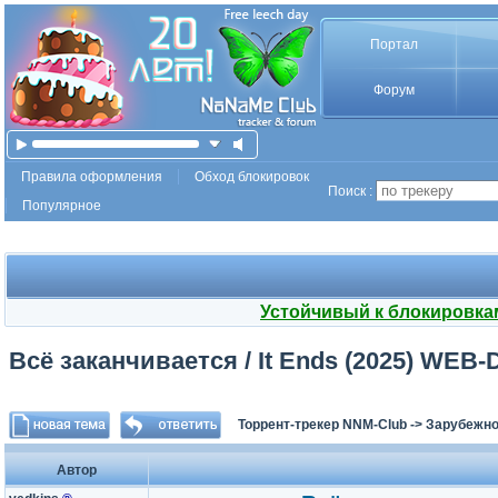
Портал
Форум
Правила оформления
Обход блокировок
Поиск :
Популярное
Устойчивый к блокировка
Всё заканчивается / It Ends (2025) WEB-
Торрент-трекер NNM-Club
->
Зарубежно
Автор