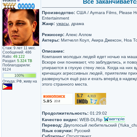
vedkins
®
Всё заканчивается
Производство:
США / Aymara Films, Please Ho
Entertainment
Жанр:
ужасы
, драма
Режиссер:
Алекс Аллом
Актеры:
Митчелл Коул, Акира Джексон, Ноа Т
Стаж: 9 лет 11 мес.
Описание:
Сообщений: 486
Компания молодых людей едет ночью на маши
Ratio:
49.122
Раздал:
5.324 TB
Вскоре они понимают, что заблудились, и пово
Поблагодарили:
упираются в глухую стену леса. Когда на них 
9124
кричащих агрессивных людей, приятелям при
100%
развернуться ещё раз и ехать вперёд в надеж
Откуда: РФ, живу на
этого странного места.
5.7
4,313
/10
Продолжительность:
01:29:02
Качество видео:
WEB-DLRip
Перевод:
Двуголосый любительский (Yuka_cha
Язык озвучки:
Русский
Субтитры:
Отсутствуют