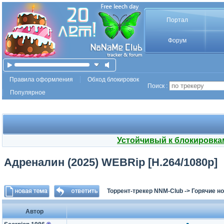
Портал
Форум
Правила оформления
Обход блокировок
Поиск :
Популярное
Устойчивый к блокировка
Адреналин (2025) WEBRip [H.264/1080p]
Торрент-трекер NNM-Club
->
Горячие н
Автор