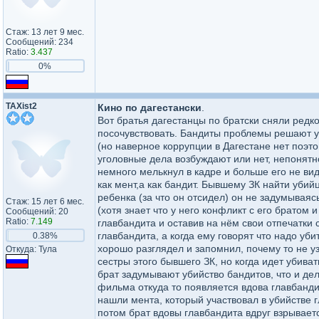
Стаж: 13 лет 9 мес.
Сообщений: 234
Ratio:
3.437
0%
TAXist2
Кино по дагестански
.
Вот братья дагестанцы по братски сняли редко
посочувствовать. Бандиты проблемы решают уб
(но наверное коррупции в Дагестане нет поэто
уголовные дела возбуждают или нет, непонятн
немного мелькнул в кадре и больше его не ви
как мент,а как бандит. Бывшему ЗК найти уби
ребенка (за что он отсидел) он не задумываяс
Стаж: 15 лет 6 мес.
(хотя знает что у него конфликт с его братом 
Сообщений: 20
Ratio:
7.149
главбандита и оставив на нём свои отпечатки 
главбандита, а когда ему говорят что надо уб
0.38%
хорошо разглядел и запомнил, почему то не у
Откуда: Тула
сестры этого бывшего ЗК, но когда идет убиват
брат задумывают убийство бандитов, что и дела
фильма откуда то появляется вдова главбандит
нашли мента, который участвовал в убийстве г
потом брат вдовы главбандита вдруг взрывает