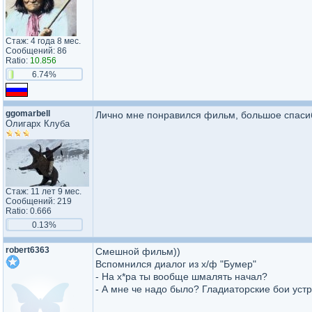
Стаж: 4 года 8 мес.
Сообщений: 86
Ratio:
10.856
6.74%
ggomarbell
Лично мне понравился фильм, большое спасиб
Олигарх Клуба
Стаж: 11 лет 9 мес.
Сообщений: 219
Ratio: 0.666
0.13%
robert6363
Смешной фильм))
Вспомнился диалог из х/ф "Бумер"
- На х*ра ты вообще шмалять начал?
- А мне че надо было? Гладиаторские бои уст