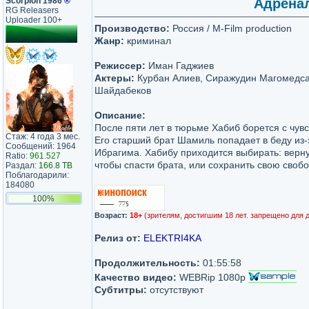
Scorpion 1986
®
Адренал
RG Releasers
Uploader 100+
Производство:
Россия / M-Film production
Жанр:
криминал
Режиссер:
Иман Гаджиев
Актеры:
Курбан Алиев, Сиражудин Магомедса
Шайдабеков
Описание:
После пяти лет в тюрьме Хабиб борется с чув
Стаж: 4 года 3 мес.
Его старший брат Шамиль попадает в беду из-
Сообщений: 1964
Ибрагима. Хабибу приходится выбирать: верну
Ratio:
961.527
чтобы спасти брата, или сохранить свою свобо
Раздал:
166.8 TB
Поблагодарили:
184080
100%
Возраст:
18+
(зрителям, достигшим 18 лет. запрещено для 
Релиз от:
ELEKTRI4KA
Продолжительность:
01:55:58
Качество видео:
WEBRip 1080p
Субтитры:
отсутствуют