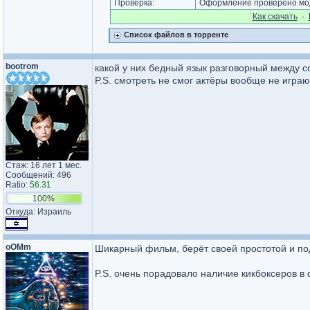
Проверка:
Оформление проверено мод
Как cкачать
·
Список файлов в торренте
bootrom
какой у них бедный язык разговорный между с
P.S. смотреть не смог актёры вообще не играю
Стаж: 16 лет 1 мес.
Сообщений: 496
Ratio:
56.31
100%
Откуда: Израиль
oOMm
Шикарный фильм, берёт своей простотой и по
P.S. очень порадовало наличие кикбоксеров в