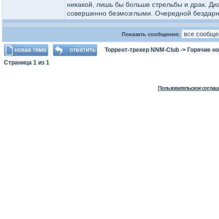
никакой, лишь бы больше стрельбы и драк. Ди
совершенно безмозглыми. Очередной бездарны
Показать сообщения:
Торрент-трекер NNM-Club
->
Горячие н
Страница
1
из
1
Пользовательское соглаш