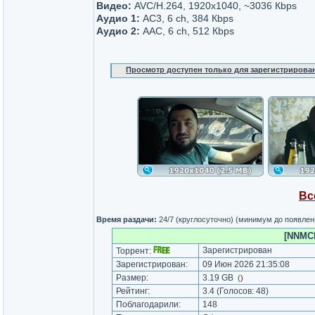
Видео:
AVC/H.264, 1920x1040, ~3036 Кbps
Аудио 1:
AC3, 6 ch, 384 Кbps
Аудио 2:
AAC, 6 ch, 512 Кbps
Просмотр доступен только для зарегистрирова
Вс
Время раздачи:
24/7 (круглосуточно) (минимум до появлен
[NNMCl
Зарегистрирован
Торрент:
Зарегистрирован:
09 Июн 2026 21:35:08
Размер:
3.19 GB
(
)
Рейтинг:
3.4
(Голосов:
48
)
Поблагодарили:
148