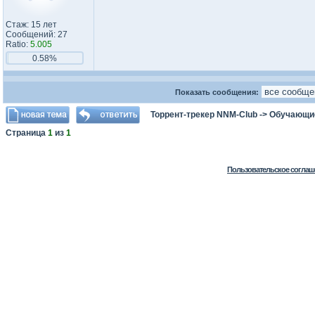
Стаж: 15 лет
Сообщений: 27
Ratio:
5.005
0.58%
Показать сообщения:
Торрент-трекер NNM-Club
->
Обучающи
Страница
1
из
1
Пользовательское соглаш