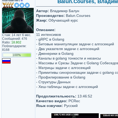
maroderwrt
®
Balun.Courses, Владим
Автор:
Владимир Балун
Производство:
Balun.Courses
Жанр:
Обучающий курс
Описание:
11 интенсивов
Стаж: 14 лет 6 мес.
Сообщений: 476
- gRPC в Golang
Ratio:
18.802
- Битовые манипуляции задачи с алгосекций
Поблагодарили:
- Два указателя задачи с алгосекций
8168
- Дженерики в Golang
100%
- Каналы в golang тонкости и нюансы
- Массивы и Срезы Задачи с Golang Собеседо
- Матрицы задачи с алгосекций
- Примитивы синхронизации задачи с golang 
- Профилирование в Golang
- Структуры Данных
- Хеш-таблицы задачи с алгосекций
Продолжительность:
13:46:52
Качество видео:
PCRec
Язык озвучки:
Русский