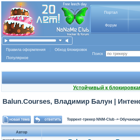
Портал
Форум
Правила оформления
Обход блокировок
Поиск :
Популярное
Устойчивый к блокировка
Balun.Courses, Владимир Балун | Интенс
Торрент-трекер NNM-Club
->
Обучающи
Автор