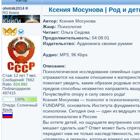
Автор
ohotnik2014
®
Ксения Мосунова | Род и дет
RG Книги
Автор:
Ксения Мосунова
Жанр:
Психология
Читает:
Ольга Седова
Продолжительность:
04:08:01
Издательство:
Аудиокнига своими руками
Аудио:
MP3, 96 Kbps
Описание:
Психологическое исследование семейных сцена
Стаж: 12 лет 7 мес.
отражаются на нашем отношении к материнству
Сообщений: 7662
помогает увидеть, каким образом родовые ис
Ratio:
824.992
предков способны незаметно направлять вашу
Поблагодарили:
497415
Почувствуйте опору и силу своего рода!
100%
Ксения Мосунова — психолог и психогенеалог
FUNDAPSI, основатель Института фундамента
Откуда: Солнечный
Крым
психологии. Сегодня она — один из ведущих 
психогенеалогии в России.
Вы хотите детей, но ощущаете внутреннее соп
мешает сделать шаг? Ответ может быть спрят
передают нам не только наследственность, но
«правила» и легенды, которые влияют на отн