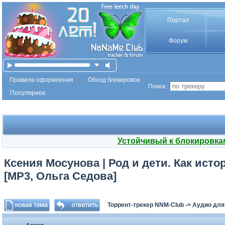
Портал
Форум
Правила оформления
Обход блокировок
Поиск :
Популярное
Устойчивый к блокировка
Ксения Мосунова | Род и дети. Как исто
[MP3, Ольга Седова]
Торрент-трекер NNM-Club
->
Аудио для