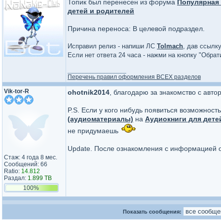
Топик был перенесен из форума
Популярная 
детей и родителей
Причина переноса: В целевой подраздел.
Исправил релиз - напиши ЛС
Tolmach
, дав ссылку
Если нет ответа 24 часа - нажми на кнопку "Обра
_________________
Перечень правил оформления ВСЕХ разделов
Vik-tor-R
ohotnik2014
, благодарю за знакомство с автор
P.S. Если у кого нибудь появиться возможнос
(аудиоматериалы)
на
Аудиокниги для дете
не придумаешь
Update. После ознакомления с информацией о
Стаж: 4 года 8 мес.
Сообщений: 66
Ratio:
14.812
Раздал:
1.899 TB
100%
Показать сообщения: