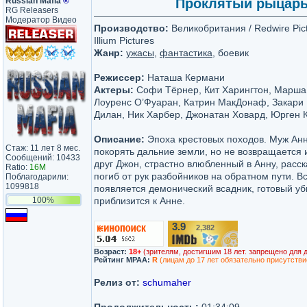
Russian Mafia
®
Проклятый рыцарь /
RG Releasers
Модератор Видео
Производство:
Великобритания / Redwire Pict
Illium Pictures
Жанр:
ужасы
,
фантастика
, боевик
Режиссер:
Наташа Кермани
Актеры:
Софи Тёрнер, Кит Харингтон, Марша
Лоуренс О’Фуаран, Катрин МакДонаф, Закари 
Дилан, Ник Харбер, Джонатан Ховард, Юрген 
Описание:
Эпоха крестовых походов. Муж Ан
Стаж: 11 лет 8 мес.
покорять дальние земли, но не возвращается 
Сообщений: 10433
друг Джон, страстно влюбленный в Анну, расска
Ratio:
16M
погиб от рук разбойников на обратном пути. В
Поблагодарили:
1099818
появляется демонический всадник, готовый уб
100%
приблизится к Анне.
3.9
2,382
/10
Возраст:
18+
(зрителям, достигшим 18 лет. запрещено для 
Рейтинг MPAA:
R
(лицам до 17 лет обязательно присутстви
Релиз от:
schumaher