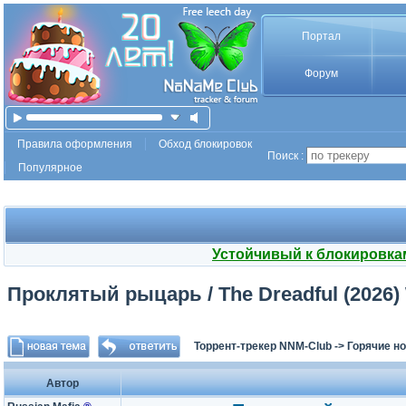
Портал
Форум
Правила оформления
Обход блокировок
Поиск :
Популярное
Устойчивый к блокировка
Проклятый рыцарь / The Dreadful (2026) 
Торрент-трекер NNM-Club
->
Горячие н
Автор