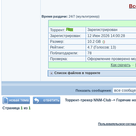
Вс
Время раздачи:
24/7 (мультитрекер)
Зарегистрирован
Торрент:
Зарегистрирован:
12 Июн 2026 14:00:28
Размер:
10.2 GB
(
)
Рейтинг:
4.7
(Голосов:
13
)
Поблагодарили:
78
Проверка:
Оформление проверено мод
Как cкачать
·
Список файлов в торренте
Показать сообщения:
Торрент-трекер NNM-Club
->
Горячие н
Страница
1
из
1
Пользовательское соглаш