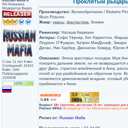
Russian Mafia
®
Проклятый рыцарь /
RG Releasers
Модератор Видео
Производство:
Великобритания / Redwire Pict
Illium Pictures
Жанр:
ужасы
,
фантастика
, боевик
Режиссер:
Наташа Кермани
Актеры:
Софи Тёрнер, Кит Харингтон, Марша
Лоуренс О’Фуаран, Катрин МакДонаф, Закари 
Дилан, Ник Харбер, Джонатан Ховард, Юрген 
Описание:
Эпоха крестовых походов. Муж Ан
Стаж: 11 лет 8 мес.
покорять дальние земли, но не возвращается 
Сообщений: 10442
друг Джон, страстно влюбленный в Анну, расска
Ratio:
16M
погиб от рук разбойников на обратном пути. В
Поблагодарили:
1100436
появляется демонический всадник, готовый уб
100%
приблизится к Анне.
3.9
2,388
/10
Возраст:
18+
(зрителям, достигшим 18 лет. запрещено для 
Рейтинг MPAA:
R
(лицам до 17 лет обязательно присутстви
Релиз от:
Russian Mafia