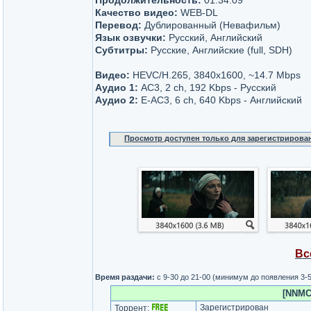
Продолжительность:
01:34:09
Качество видео:
WEB-DL
Перевод:
Дублированный (Невафильм)
Язык озвучки:
Русский, Английский
Субтитры:
Русские, Английские (full, SDH)
Видео:
НЕVC/H.265, 3840x1600, ~14.7 Мbps
Аудио 1:
AC3, 2 ch, 192 Kbps - Русский
Аудио 2:
E-AC3, 6 ch, 640 Kbps - Английский
Просмотр доступен только для зарегистрирова
Вс
Время раздачи:
с 9-30 до 21-00 (минимум до появления 3-
[NNMCl
Зарегистрирован
Торрент: