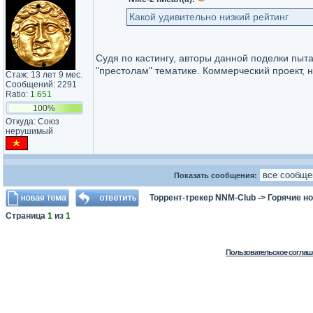
Какой удивительно низкий рейтинг
Судя по кастингу, авторы данной поделки пыт
"престолам" тематике. Коммерческий проект, 
Стаж: 13 лет 9 мес.
Сообщений: 2291
Ratio:
1.651
100%
Откуда: Союз
нерушимый
Показать сообщения:
Торрент-трекер NNM-Club
->
Горячие н
Страница
1
из
1
Пользовательское соглаш