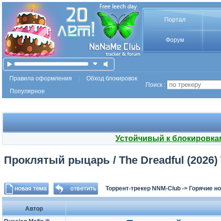
Портал
Форум
Правила оформления
Обход блокировок
Поиск :
Популярное
Устойчивый к блокировка
Проклятый рыцарь / The Dreadful (2026) W
Торрент-трекер NNM-Club
->
Горячие н
Автор