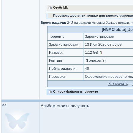
Отчёт MI:
Просмотр доступен только для зарегистрирова
Время раздачи:
24\7 на раздачи которым больше недели, 
[NNMClub.to]_Jp 
Торрент:
Зарегистрирован
Зарегистрирован:
13 Июн 2026 08:56:09
Размер:
1.12 GB
(
)
Рейтинг:
(Голосов:
3
)
Поблагодарили:
40
Проверка:
Оформление проверено мод
Как cкачать
·
Список файлов в торренте
ae
Альбом стоит послушать.