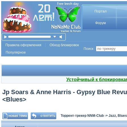
Портал
Форум
Правила оформления
Обход блокировок
Поиск :
Популярное
Устойчивый к блокировка
Jp Soars & Anne Harris - Gypsy Blue Revu
<Blues>
Торрент-трекер NNM-Club
->
Jazz, Blues