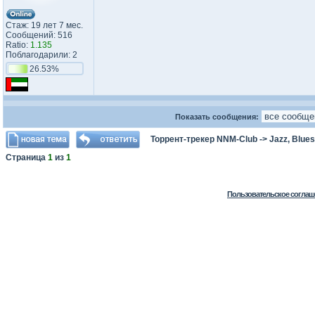
Стаж: 19 лет 7 мес.
Сообщений: 516
Ratio:
1.135
Поблагодарили: 2
26.53%
Показать сообщения:
Торрент-трекер NNM-Club
->
Jazz, Blues
Страница
1
из
1
Пользовательское соглаш