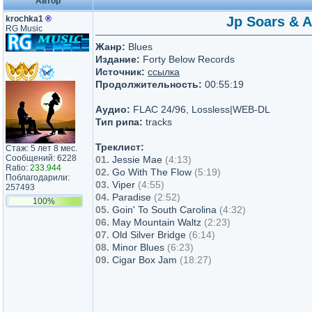
Автор
krochka1
®
Jp Soars & A
RG Music
Жанр:
Blues
Издание:
Forty Below Records
Источник:
ссылка
Продолжительность:
00:55:19
Аудио:
FLAC 24/96, Lossless|WEB-DL
Тип рипа:
tracks
Треклист:
Стаж: 5 лет 8 мес.
Сообщений: 6228
01.
Jessie Mae
(4:13)
Ratio:
233.944
02.
Go With The Flow
(5:19)
Поблагодарили:
03.
Viper
(4:55)
257493
04.
Paradise
(2:52)
100%
05.
Goin' To South Carolina
(4:32)
06.
May Mountain Waltz
(2:23)
07.
Old Silver Bridge
(6:14)
08.
Minor Blues
(6:23)
09.
Cigar Box Jam
(18:27)