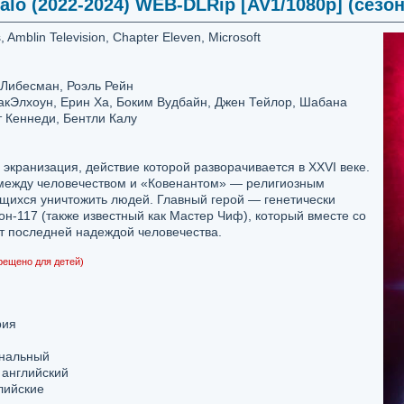
alo (2022-2024) WEB-DLRip [AV1/1080p] (сезон 
 Amblin Television, Chapter Eleven, Microsoft
 Либесман, Роэль Рейн
Элхоун, Ерин Ха, Боким Вудбайн, Джен Тейлор, Шабана
 Кеннеди, Бентли Калу
кранизация, действие которой разворачивается в XXVI веке.
 между человечеством и «Ковенантом» — религиозным
щихся уничтожить людей. Главный герой — генетически
-117 (также известный как Мастер Чиф), который вместе со
т последней надеждой человечества.
рещено для детей)
рия
нальный
 английский
лийские