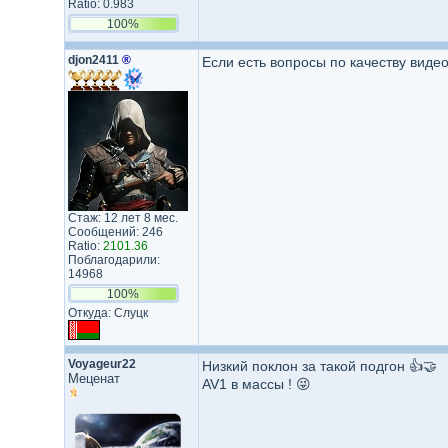
Ratio: 0.983
100%
djon2411
®
Если есть вопросы по качеству видео
Стаж: 12 лет 8 мес.
Сообщений: 246
Ratio:
2101.36
Поблагодарили:
14968
100%
Откуда: Слуцк
Voyageur22
Низкий поклон за такой подгон 👍🤝
Меценат
AV1 в массы ! 😜