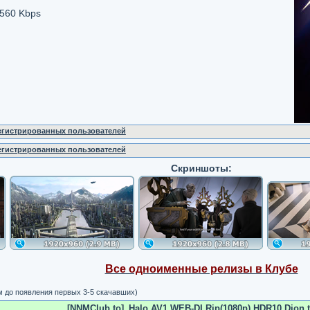
2560 Kbps
регистрированных пользователей
регистрированных пользователей
Скриншоты:
Все одноименные релизы в Клубе
м до появления первых 3-5 скачавших)
[NNMClub.to]_Halo.AV1.WEB-DLRip(1080p).HDR10.Djon.t