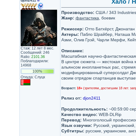
djon2411
®
Хало / H
Производство:
США / 343 Industries,
Жанр:
фантастика
, боевик
Режиссер:
Отто Батхёрст, Джонатан
Актеры:
Пабло Шрайбер, Наташа Мак
Азми, Олив Грэй, Чарли Мерфи, Кейт
Стаж: 12 лет 8 мес.
Описание:
Сообщений: 246
Масштабная научно-фантастическая э
Ratio:
2101.36
Поблагодарили:
В центре сюжета — жестокая война
14968
альянсом инопланетных рас, стремя
100%
модифицированный суперсолдат Джон
Откуда: Слуцк
своим отрядом спартанцев выступае
Возраст:
18+
(зрителям, достигшим 18 лет. зап
Релиз от:
djon2411
Продолжительность:
~00:59:00 се
Качество видео:
WEB-DLRip
Перевод:
Многоголосый профессио
Язык озвучки:
Русский, украинский,
Субтитры:
русские, украинские, анг