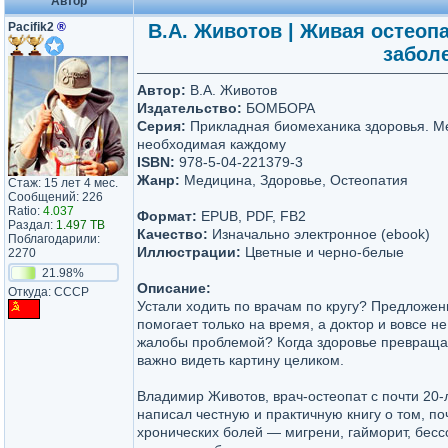
Автор
Pacifik2
®
В.А. Животов | Живая остеоп
заболе
Автор:
В.А. Животов
Издательство:
БОМБОРА
Серия:
Прикладная биомеханика здоровья. М
необходимая каждому
ISBN:
978-5-04-221379-3
Жанр:
Медицина, Здоровье, Остеопатия
Стаж: 15 лет 4 мес.
Сообщений: 226
Ratio:
4.037
Формат:
EPUB, PDF, FB2
Раздал:
1.497 TB
Качество:
Изначально электронное (ebook)
Поблагодарили:
Иллюстрации:
Цветные и черно-белые
2270
21.98%
Описание:
Откуда: СССР
Устали ходить по врачам по кругу? Предложе
помогает только на время, а доктор и вовсе н
жалобы проблемой? Когда здоровье превращае
важно видеть картину целиком.
Владимир Животов, врач-остеопат с почти 20-
написал честную и практичную книгу о том, п
хронических болей — мигрени, гайморит, бес