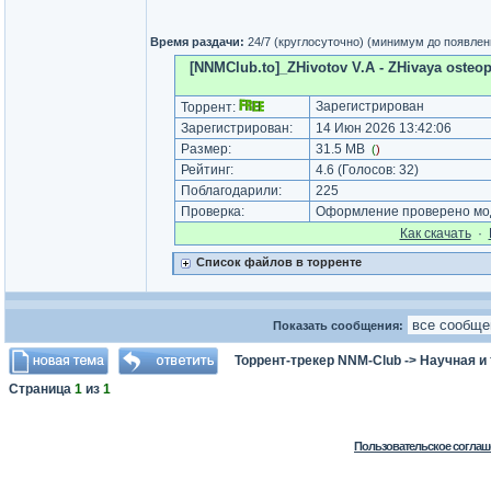
Время раздачи:
24/7 (круглосуточно) (минимум до появлен
[NNMClub.to]_ZHivotov V.A - ZHivaya osteo
Зарегистрирован
Торрент:
Зарегистрирован:
14 Июн 2026 13:42:06
Размер:
31.5 MB
(
)
Рейтинг:
4.6
(Голосов:
32
)
Поблагодарили:
225
Проверка:
Оформление проверено мод
Как cкачать
·
Список файлов в торренте
Показать сообщения:
Торрент-трекер NNM-Club
->
Научная и
Страница
1
из
1
Пользовательское соглаш