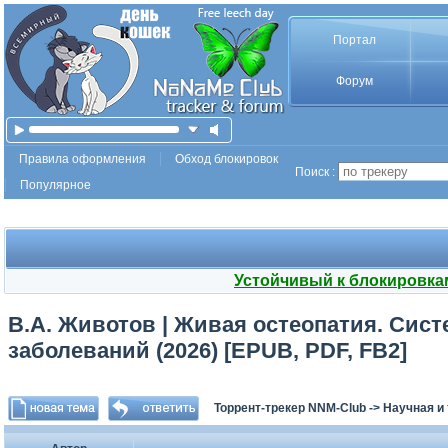
Портал
Форум
Правила оформления
Обход блокировок
Поиск :
Популярное
Устойчивый к блокировка
В.А. Животов | Живая остеопатия. Сис
заболеваний (2026) [EPUB, PDF, FB2]
Торрент-трекер NNM-Club
->
Научная и