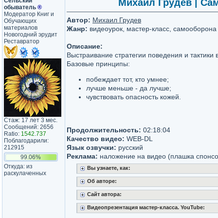
Сельский
Михаил Грудев | Сам
обыватель
®
Модератор Книг и
Автор:
Михаил Грудев
Обучающих
материалов
Жанр:
видеоурок, мастер-класс, самооборона
Новогодний эрудит
Реставратор
Описание:
Выстраивание стратегии поведения и тактики 
Базовые принципы:
побеждает тот, кто умнее;
лучше меньше - да лучше;
чувствовать опасность кожей.
Стаж: 17 лет 3 мес.
Сообщений: 2656
Продолжительность:
02:18:04
Ratio:
1542.737
Качество видео:
WEB-DL
Поблагодарили:
Язык озвучки:
русский
212915
Реклама:
наложение на видео (плашка спонсо
99.06%
Откуда: из
Вы узнаете, как:
раскулаченных
Об авторе:
Сайт автора:
Видеопрезентация мастер-класса. YouTube: