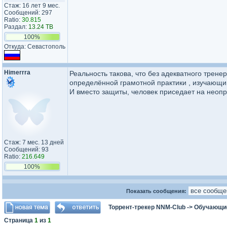
Стаж: 16 лет 9 мес.
Сообщений: 297
Ratio:
30.815
Раздал:
13.24 TB
100%
Откуда: Севастополь
Himerrra
Реальность такова, что без адекватного трен
определённой грамотной практики , изучающий
И вместо защиты, человек приседает на неоп
Стаж: 7 мес. 13 дней
Сообщений: 93
Ratio:
216.649
100%
Показать сообщения:
Торрент-трекер NNM-Club
->
Обучающи
Страница
1
из
1