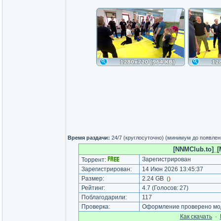
Время раздачи:
24/7 (круглосуточно) (минимум до появлен
[NNMClub.to]_[
Зарегистрирован
Торрент:
Зарегистрирован:
14 Июн 2026 13:45:37
Размер:
2.24 GB
(
)
Рейтинг:
4.7
(Голосов:
27
)
Поблагодарили:
117
Проверка:
Оформление проверено мод
Как cкачать
·