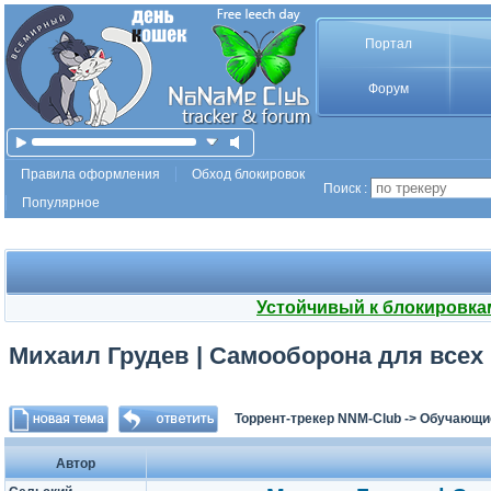
Портал
Форум
Правила оформления
Обход блокировок
Поиск :
Популярное
Устойчивый к блокировка
Михаил Грудев | Самооборона для всех 
Торрент-трекер NNM-Club
->
Обучающи
Автор