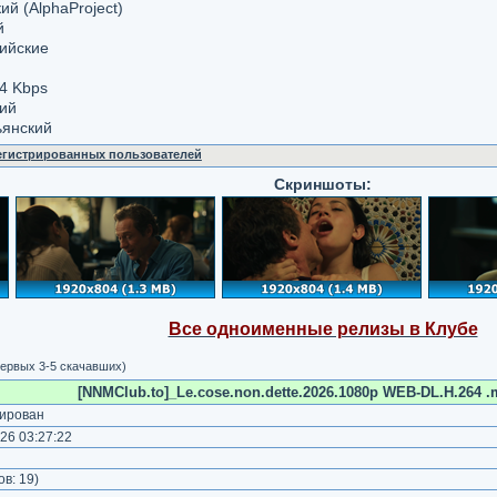
й (AlphaProject)
й
ийские
4 Kbps
кий
ьянский
регистрированных пользователей
Скриншоты:
Все одноименные релизы в Клубе
ервых 3-5 скачавших)
[NNMClub.to]_Le.cose.non.dette.2026.1080p WEB-DL.H.264 .m
ирован
26 03:27:22
)
ов:
19
)