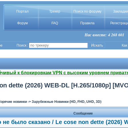
Портал
Трекер
Поиск по форуму
Закладки
Форум
FAQ
Правила
Регистрац
Нас вместе: 4 268 601
ое
Поиск :
Как
йчивый к блокировкам VPN с высоким уровнем приват
non dette (2026) WEB-DL [H.265/1080p] [MVO
Горячие новинки
->
Зарубежные Новинки (HD, FHD, UHD, 3D)
Сообщение
о не было сказано / Le cose non dette (2026) 