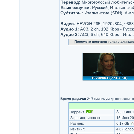
Перевод:
Многоголосый любительски
Язык озвучки:
Русский, Итальянски
Субтитры:
Итальянские (SDH), Англ
Видео:
HEVC/H.265, 1920x804, ~688
Аудио 1:
AC3, 2 ch, 192 Kbps - Русс
Аудио 2:
AC3, 6 ch, 640 Kbps - Итал
Просмотр доступен только для за
Время раздачи:
24/7 (минимум до появления п
Зарегистр
Торрент:
Зарегистрирован:
15 Июн 20
Размер:
6.17 GB
(
Рейтинг:
4.6
(Голос