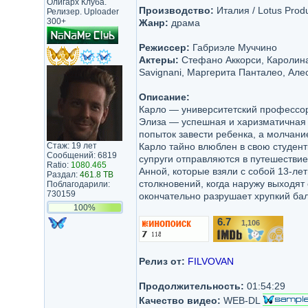
Олигарх Клуба.
Производство:
Италия / Lotus Produc
Релизер. Uploader
300+
Жанр:
драма
Режиссер:
Габриэле Муччино
Актеры:
Стефано Аккорси, Каролина
Savignani, Маргерита Панталео, Ал
Описание:
Карло — университетский профессор
Элиза — успешная и харизматичная 
попыток завести ребенка, а молчан
Стаж: 19 лет
Карло тайно влюблен в свою студент
Сообщений: 6819
супруги отправляются в путешествие
Ratio:
1080.465
Анной, которые взяли с собой 13-ле
Раздал:
461.8 TB
столкновений, когда наружу выходят
Поблагодарили:
730159
окончательно разрушает хрупкий бал
100%
6.7
1,106
/10
Релиз от:
FILVOVAN
Продолжительность:
01:54:29
Качество видео:
WEB-DL