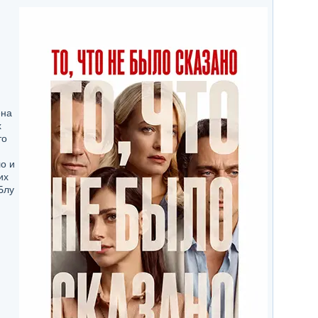
ена
х
то
о и
их
Блу