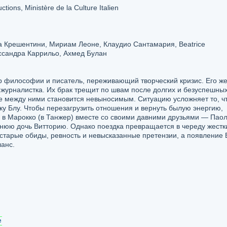
tions, Ministère de la Culture Italien
 Крешентини, Мириам Леоне, Клаудио Сантамария, Beatrice
ессандра Каррильо, Ахмед Булан
 философии и писатель, переживающий творческий кризис. Его ж
журналистка. Их брак трещит по швам после долгих и безуспешны
ие между ними становится невыносимым. Ситуацию усложняет то, ч
ку Блу. Чтобы перезагрузить отношения и вернуть былую энергию,
 в Марокко (в Танжер) вместе со своими давними друзьями — Паол
тнюю дочь Витторию. Однако поездка превращается в череду жестк
 старые обиды, ревность и невысказанные претензии, а появление 
анс.