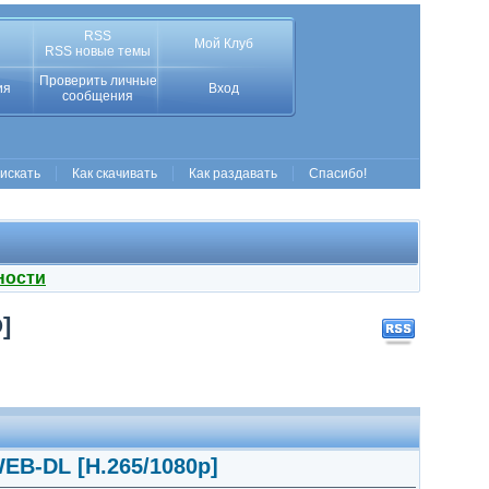
RSS
Мой Клуб
RSS новые темы
Проверить личные
ия
Вход
сообщения
 искать
Как скачивать
Как раздавать
Спасибо!
ности
]
WEB-DL [H.265/1080p]