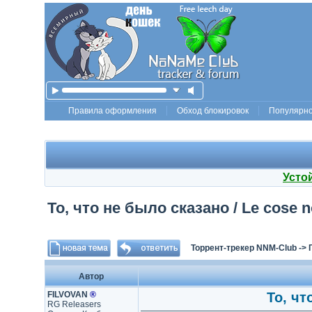
Правила оформления
Обход блокировок
Популярн
Усто
То, что не было сказано / Le cose 
Торрент-трекер NNM-Club
->
Автор
FILVOVAN
®
То, чт
RG Releasers