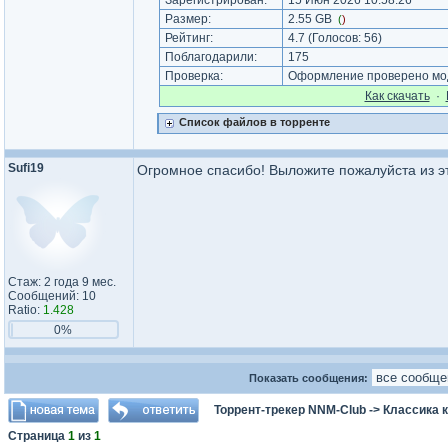
Зарегистрирован:
15 Июн 2026 10:58:26
Размер:
2.55 GB
(
)
Рейтинг:
4.7
(Голосов:
56
)
Поблагодарили:
175
Проверка:
Оформление проверено мод
Как cкачать
·
Список файлов в торренте
Sufi19
Огромное спасибо! Выложите пожалуйста из эт
Стаж: 2 года 9 мес.
Сообщений: 10
Ratio:
1.428
0%
Показать сообщения:
Торрент-трекер NNM-Club
->
Классика 
Страница
1
из
1