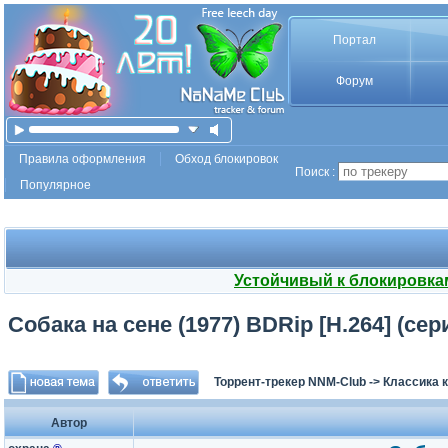
Портал
Форум
Правила оформления
Обход блокировок
Поиск :
Популярное
Устойчивый к блокировка
Собака на сене (1977) BDRip [H.264] (сери
Торрент-трекер NNM-Club
->
Классика 
Автор