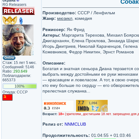
охрана
®
Собак
RG Releasers
Производство:
СССР / Ленфильм
Жанр:
мюзикл
, комедия
Режиссер:
Ян Фрид
Актеры:
Маргарита Терехова, Михаил Боярск
Джигарханян, Елена Проклова, Зинаида Шарко
Игорь Дмитриев, Николай Караченцов, Гелена
Кожевников, Федор Никитин, Эрнст Романов
Стаж: 15 лет 5 мес.
Описание:
Сообщений: 5146
Богатая и знатная сеньора Диана терзается с
Ratio:
293.649
выбрать между достойными ее руки женихами
Поблагодарили:
— красавцем и ловеласом. А тот, в свою очере
665373
кто ему больше по сердцу — его обворожитель
100%
прелестная служанка...
Откуда: СССР
7.7
1,094
/10
Возраст:
18+
(зрителям, достигшим 18 лет. запрещено для 
Релиз от:
NNMCLUB
Продолжительность:
01:04:55 + 01:03:46