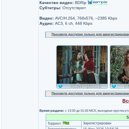
Качество видео:
BDRip
Субтитры:
Отсутствуют
Видео:
AVC/H.264, 768x576, ~2385 Kbps
Аудио:
AC3, 6 ch, 448 Kbps
Просмотр доступен только для зарегистрирова
Просмотр доступен только для зарегистрирова
Вс
Время раздачи:
с 13:00 до 01:00 МСК, выходные круглосут
S
Зарегистрирован
Торрент: