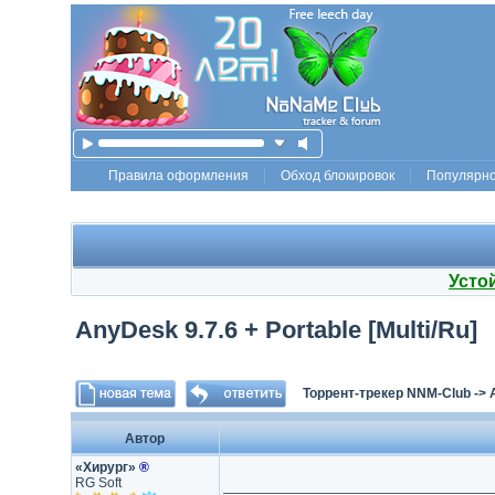
Правила оформления
Обход блокировок
Популярн
Усто
AnyDesk 9.7.6 + Portable [Multi/Ru]
Торрент-трекер NNM-Club
->
Автор
«Хирург»
®
RG Soft