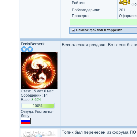
Рейтинг:
(Го
Поблагодарили:
201
Проверка:
Оформлени
Список файлов в торренте
FenixBerserk
Бесполезная раздача. Вот если бы 
Стаж: 15 лет 6 мес.
Сообщений: 14
Ratio:
8.624
100%
Откуда: Ростов-на-
Дону
Топик был перенесен из форума
ПО 