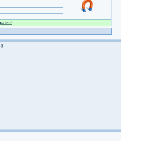
ратио!
ой