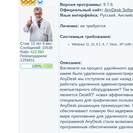
Версия программы:
9.7.6
Официальный сайт:
AnyDesk Soft
Язык интерфейса:
Русский, Английс
Лечение:
не требуется
Системные требования:
Стаж: 15 лет 6 мес.
Windows 11, 10, 8.1, 8, 7, Vista , XP (x86 
Сообщений: 10539
Ratio:
422.083
Поблагодарили:
1259831
Описание:
100%
Взгляните на процесс удалённого ад
каким было удаленное администриро
AnyDesk мы отступили на шаг назад
работать удаленное администриров
компьютерного оборудования? Так м
является DeskRT: новая эффективна
специально для графических пользо
AnyDesk решающее преимущество. Ко
обеспечивают плавную без задержек
мире приложение для удаленного ад
программой AnyDesk стали возможн
программным обеспечением удаленн