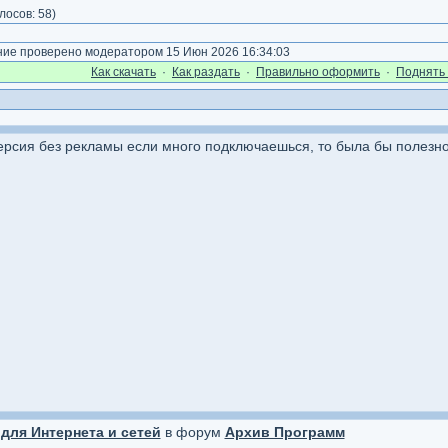
лосов:
58
)
е проверено модератором 15 Июн 2026 16:34:03
Как cкачать
·
Как раздать
·
Правильно оформить
·
Поднять 
версия без рекламы если много подключаешься, то была бы полезн
для Интернета и сетей
в форум
Архив Программ