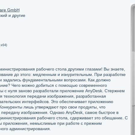
ware GmbH
кий и другие
/ x64)
министрирования рабочего стола другими глазами! Вы знаете,
вание до этого: медленным и изнурительным. При разработке
 и задались фундаментальными вопросами. Как должно
ание? Чего можно добиться с помощью современного
ы с нуля заново разработали приложение AnyDesk. Стержнем
я технология передачи изображения, разработанная
вательских интерфейсов. Это обеспечивает приложению
нкуренты лишь утверждают про свои продукты, что
 передачу изображения. Однако AnyDesk, самое быстрое в
министрирования рабочего стола, сдерживает это обещание. С
ы приложения, немыслимые при работе с прежним
ого администрирования.