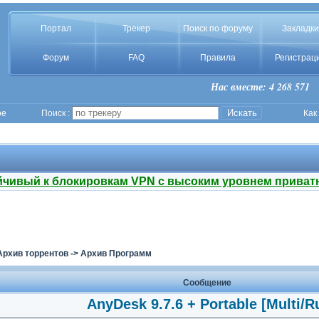
Портал
Трекер
Поиск по форуму
Закладки
Форум
FAQ
Правила
Регистрац
Нас вместе: 4 268 571
ое
Поиск :
Как
йчивый к блокировкам VPN с высоким уровнем приват
Архив торрентов
->
Архив Программ
Сообщение
AnyDesk 9.7.6 + Portable [Multi/R