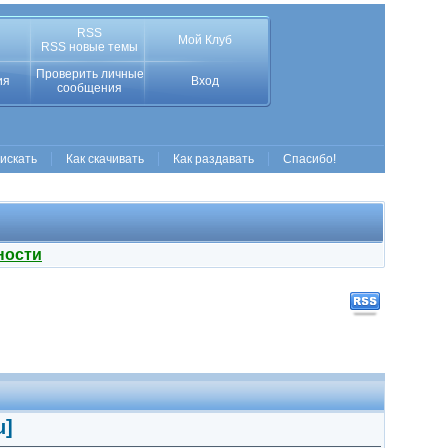
RSS
Мой Клуб
RSS новые темы
Проверить личные
ия
Вход
сообщения
 искать
Как скачивать
Как раздавать
Спасибо!
ности
u]