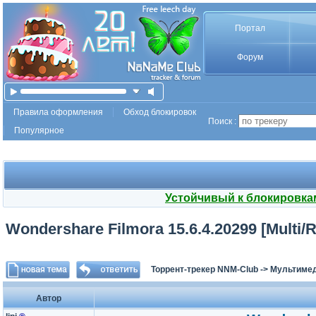
Портал
Форум
Правила оформления
Обход блокировок
Поиск :
Популярное
Устойчивый к блокировка
Wondershare Filmora 15.6.4.20299 [Multi/R
Торрент-трекер NNM-Club
->
Мультимед
Автор