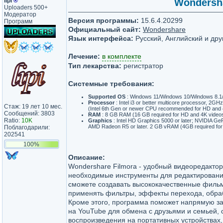
lipi
®
Wondersha
Uploaders 500+
Модератор
Версия программы:
15.6.4.20299
Программ
Официальный сайт:
Wondershare
Язык интерфейса:
Русский, Английский и дру
Лечение:
в комплекте
Тип лекарства:
регистратор
Системные требования:
Supported OS
: Windows 11/Windows 10/Windows 8.1/
Processor
: Intel i3 or better multicore processor, 2GH
Стаж: 19 лет 10 мес.
(Intel 6th Gen or newer CPU recommended for HD and 
Сообщений: 3803
RAM
: 8 GB RAM (16 GB required for HD and 4K videos
Ratio:
10K
Graphics
: Intel HD Graphics 5000 or later; NVIDIA Ge
AMD Radeon R5 or later. 2 GB vRAM (4GB required for
Поблагодарили:
202541
100%
Описание:
Wondershare Filmora - удобный видеоредакто
необходимые инструменты для редактировани
сможете создавать высококачественные фильм
применять фильтры, эффекты перехода, обраб
Кроме этого, программа поможет напрямую за
на YouTube для обмена с друзьями и семьей, 
воспроизведения на портативных устройствах, 