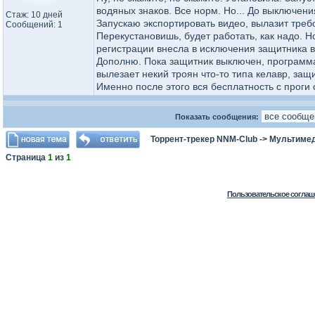
водяных знаков. Все норм. Но... До выключени
Стаж: 10 дней
Запускаю экспортировать видео, вылазит треб
Сообщений: 1
Перекустановишь, будет работать, как надо. Н
регистрации внесла в исключения защитника ви
Дополню. Пока защитник выключен, программа 
вылезает некий троян что-то типа келавр, защ
Именно после этого вся бесплатность с проги 
Показать сообщения:
Торрент-трекер NNM-Club
->
Мультимед
Страница
1
из
1
Пользовательское соглаш