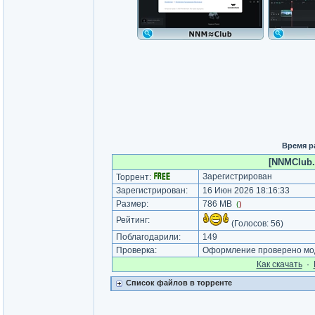
Время р
[NNMClub.t
Зарегистрирован
Торрент:
Зарегистрирован:
16 Июн 2026 18:16:33
Размер:
786 MB
(
)
Рейтинг:
(Голосов:
56
)
Поблагодарили:
149
Проверка:
Оформление проверено мод
Как cкачать
·
Список файлов в торренте
_________________