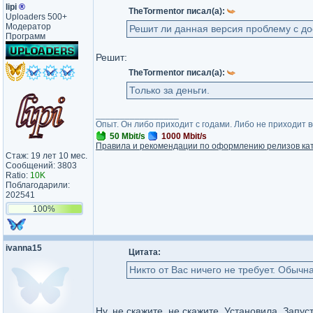
lipi
®
TheTormentor писал(а):
Uploaders 500+
Модератор
Решит ли данная версия проблему с до
Программ
Решит:
TheTormentor писал(а):
Только за деньги.
_________________
Опыт. Он либо приходит с годами. Либо не приходит 
50 Mbit/s
1000 Mbit/s
Правила и рекомендации по оформлению релизов ка
Стаж: 19 лет 10 мес.
Сообщений: 3803
Ratio:
10K
Поблагодарили:
202541
100%
ivanna15
Цитата:
Никто от Вас ничего не требует. Обычна
Ну, не скажите, не скажите. Установила. Запу