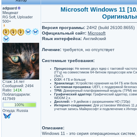
Автор
adguard
®
Microsoft Windows 11 [10.
Меценат
Оригинальн
RG Soft, Uploader
500+
Версия программы:
24H2 (build 26100.8655)
Официальный сайт:
Microsoft
Язык интерфейса:
Английский
Лечение:
требуется, но отсутствует
Системные требования:
Процессор:
Не менее двух ядер с тактовой частото
(ГГц) на совместимом 64-битном процессоре или С
(SoC).
ОЗУ:
4 ГБ и больше
Стаж: 14 лет
Хранилище:
Устройство хранения на 64 ГБ или бол
Сообщений: 2494
Системная прошивка:
UEFI, с поддержкой безопас
Ratio:
141K
TPM:
Доверенный платформенный модуль (TPM) вер
Поблагодарили:
Графический адаптер:
Графический адаптер, совме
WDDM 2.x.
417949
Дисплей:
> 9 дюймов с разрешением HD (720p)
100%
Интернет-соединение:
Для установки Windows 11 
учетная запись Майкрософт и подключение к Интерн
Откуда: Russia
Описание:
Windows 11 - это серия операционных систем