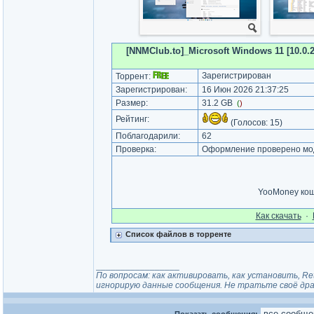
[NNMClub.to]_Microsoft Windows 11 [10.0.26
Зарегистрирован
Торрент:
Зарегистрирован:
16 Июн 2026 21:37:25
Размер:
31.2 GB
(
)
Рейтинг:
(Голосов:
15
)
Поблагодарили:
62
Проверка:
Оформление проверено мод
YooMoney ко
Как cкачать
·
Список файлов в торренте
_________________
По вопросам: как активировать, как установить, Re
игнорирую данные сообщения. Не тратьте своё драг