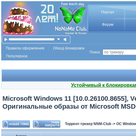
Портал
Форум
Правила оформления
Обход блокировок
Поиск :
Популярное
Устойчивый к блокировка
Microsoft Windows 11 [10.0.26100.8655], V
Оригинальные образы от Microsoft MSD
Торрент-трекер NNM-Club
->
ОС Window