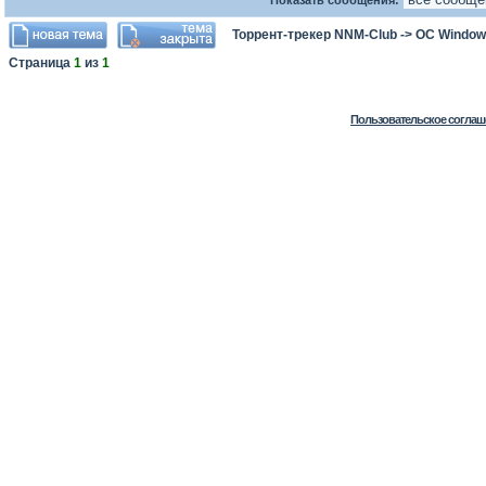
Показать сообщения:
Торрент-трекер NNM-Club
->
ОС Window
Страница
1
из
1
Пользовательское соглаш