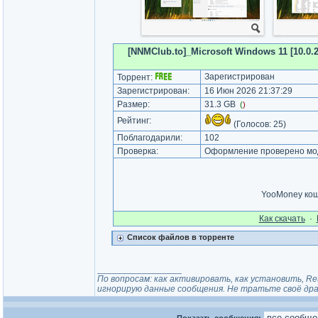
[NNMClub.to]_Microsoft Windows 11 [10.0.26
Зарегистрирован
Торрент:
Зарегистрирован:
16 Июн 2026 21:37:29
Размер:
31.3 GB
(
)
Рейтинг:
(Голосов:
25
)
Поблагодарили:
102
Проверка:
Оформление проверено мод
YooMoney ко
Как cкачать
·
Список файлов в торренте
_________________
По вопросам: как активировать, как установить, Re
игнорирую данные сообщения. Не тратьте своё драг