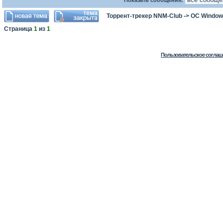
Показать сообщения:
Торрент-трекер NNM-Club
->
ОС Window
Страница
1
из
1
Пользовательское соглаш