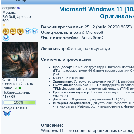
Автор
adguard
®
Microsoft Windows 11 [10.
Меценат
Оригинальн
RG Soft, Uploader
500+
Версия программы:
25H2 (build 26200.8655)
Официальный сайт:
Microsoft
Язык интерфейса:
Английский
Лечение:
требуется, но отсутствует
Системные требования:
Процессор:
Не менее двух ядер с тактовой частото
(ГГц) на совместимом 64-битном процессоре или С
(SoC).
ОЗУ:
4 ГБ и больше
Стаж: 14 лет
Хранилище:
Устройство хранения на 64 ГБ или бол
Сообщений: 2494
Системная прошивка:
UEFI, с поддержкой безопас
Ratio:
141K
TPM:
Доверенный платформенный модуль (TPM) вер
Поблагодарили:
Графический адаптер:
Графический адаптер, совме
WDDM 2.x.
417889
Дисплей:
> 9 дюймов с разрешением HD (720p)
100%
Интернет-соединение:
Для установки Windows 11 
учетная запись Майкрософт и подключение к Интерн
Откуда: Russia
Описание:
Windows 11 - это серия операционных систем