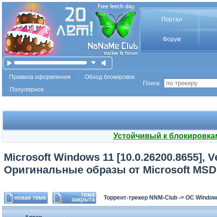
Портал
Форум
Правила оформления
Обход блокировок
Поиск :
Популярное
Устойчивый к блокировка
Microsoft Windows 11 [10.0.26200.8655], V
Оригинальные образы от Microsoft MSD
Торрент-трекер NNM-Club
->
ОС Window