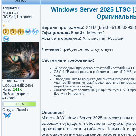
Автор
adguard
®
Windows Server 2025 LTSC [1
Меценат
Оригинальны
RG Soft, Uploader
500+
Версия программы:
24H2 (build 26100.32995
Официальный сайт:
Microsoft
Язык интерфейса:
Английский, Русский
Лечение:
требуется, но отсутствует
Системные требования:
64-разрядный процессор с тактовой частотой 1,4 ГГ
ОЗУ: 4 ГБ для сервера с рабочим столом, 512 МБ д
ядер
Свободное место на диске для системного раздела: 
Стаж: 14 лет
Адаптер Ethernet, который может достичь пропускно
Сообщений: 2494
мере 1 гигабит в секунду
Ratio:
141K
Соответствует спецификации архитектуры PCI Expr
Поблагодарили:
Доступ к Интернету
417889
100%
Откуда: Russia
Описание:
Microsoft Windows Server 2025 поможет вам сп
вызовами будущего и обеспечит актуальную б
производительность и гибкость. Повышайте пр
благодаря оптимизированной работе в сети, 