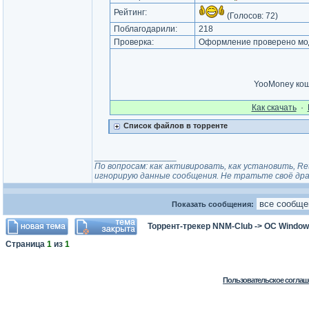
Рейтинг:
(Голосов:
72
)
Поблагодарили:
218
Проверка:
Оформление проверено мод
YooMoney ко
Как cкачать
·
Список файлов в торренте
_________________
По вопросам: как активировать, как установить, Re
игнорирую данные сообщения. Не тратьте своё драг
Показать сообщения:
Торрент-трекер NNM-Club
->
ОС Window
Страница
1
из
1
Пользовательское соглаш