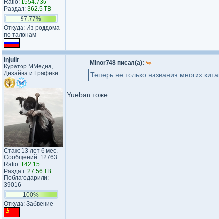
Ratio:
1554.736
Раздал:
362.5 TB
97.77%
Откуда: Из роддома
по талонам
Injulir
Minor748 писал(а):
Куратор ММедиа,
Дизайна и Графики
Теперь не только названия многих кита
Yueban тоже.
Стаж: 13 лет 6 мес.
Сообщений: 12763
Ratio:
142.15
Раздал:
27.56 TB
Поблагодарили:
39016
100%
Откуда: Забвение