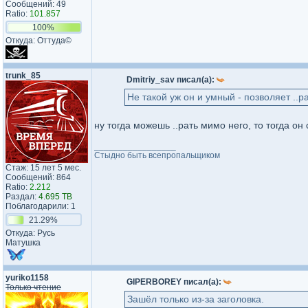
Сообщений: 49
Ratio:
101.857
100%
Откуда: Оттуда©
trunk_85
Dmitriy_sav писал(а):
Не такой уж он и умный - позволяет ..ра
ну тогда можешь ..рать мимо него, то тогда он
_________________
Стыдно быть всепропальщиком
Стаж: 15 лет 5 мес.
Сообщений: 864
Ratio:
2.212
Раздал:
4.695 TB
Поблагодарили: 1
21.29%
Откуда: Русь
Матушка
yuriko1158
GIPERBOREY писал(а):
Только чтение
Зашёл только из-за заголовка.