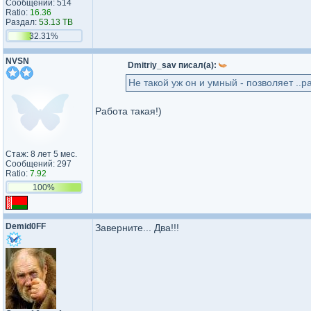
Сообщений: 514
Ratio:
16.36
Раздал:
53.13 TB
32.31%
NVSN
Dmitriy_sav писал(а):
Не такой уж он и умный - позволяет ..ра
Работа такая!)
Стаж: 8 лет 5 мес.
Сообщений: 297
Ratio:
7.92
100%
Demid0FF
Заверните... Два!!!