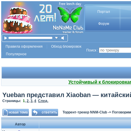
Портал
Форум
Правила оформления
Обход блокировок
Поиск :
Популярное
Устойчивый к блокировка
Yueban представил Xiaoban — китайски
Страницы:
1
,
2
,
3
,
4
След.
Торрент-трекер NNM-Club
->
Поговорим
Автор