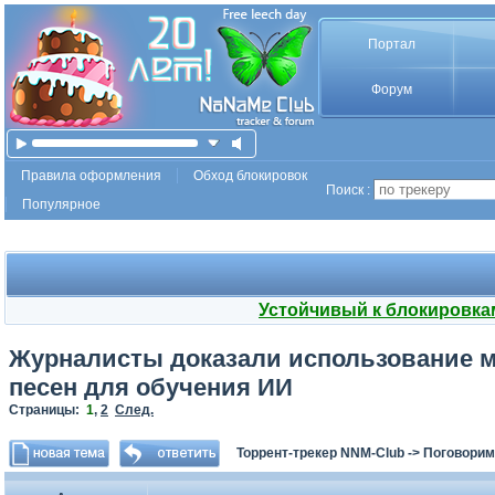
Портал
Форум
Правила оформления
Обход блокировок
Поиск :
Популярное
Устойчивый к блокировка
Журналисты доказали использование 
песен для обучения ИИ
Страницы:
1
,
2
След.
Торрент-трекер NNM-Club
->
Поговорим