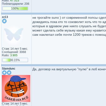
Ratio:
47.515
Поблагодарили: 206
100%
zz13
не трогайте suno ) от современной попсы сдел
дожидаясь пока кто то соизволит хоть что то 
которые в здравом уме никто слушать не будет
может сделать себе музыку какая ему нравится
сам наклепал себе почти 1200 треков с помощ
Стаж: 14 лет 5 мес.
Сообщений: 3068
Ratio:
3.905
30.15%
Slamdunc
Да, договор на виртуальную "пулю" в лоб коне
Стаж: 14 лет 5 мес.