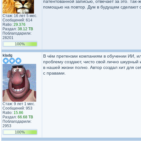
патентованной записью, отвечает за это. Так-
помощью на повтор. Дум в будущем сделают се
Стаж: 16 лет 5 мес.
Сообщений: 614
Ratio:
29.376
Раздал:
38.12 TB
Поблагодарили:
28201
100%
kladg
В чём претензии компаниям в обучении ИИ, ил
проблему создают, чисто свой лично шкурный 
в нашей жизни полно. Автор создал хит для се
с правами.
Стаж: 9 лет 1 мес.
Сообщений: 953
Ratio:
15.86
Раздал:
66.68 TB
Поблагодарили:
2953
100%