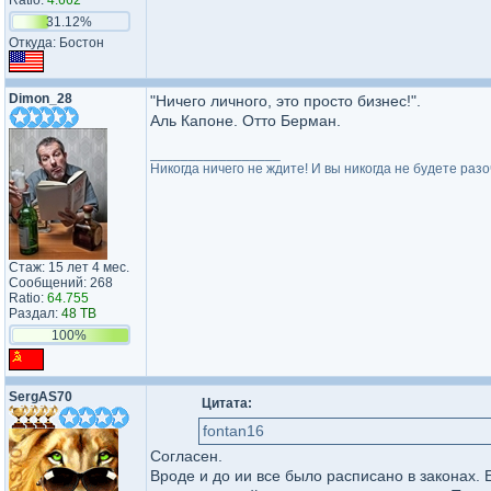
Ratio:
4.662
31.12%
Откуда: Бостон
Dimon_28
"Ничего личного, это просто бизнес!".
Аль Капоне. Отто Берман.
_________________
Никогда ничего не ждите! И вы никогда не будете раз
Стаж: 15 лет 4 мес.
Сообщений: 268
Ratio:
64.755
Раздал:
48 TB
100%
SergAS70
Цитата:
fontan16
Согласен.
Вроде и до ии все было расписано в законах. Е