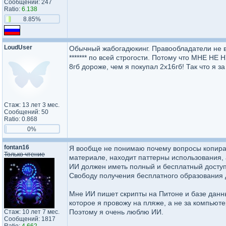
Сообщений: 247
Ratio:
6.138
8.85%
LoudUser
Обычный жабогадюкинг. Правообладатели не в
******* по всей строгости. Потому что МНЕ НЕ
8гб дороже, чем я покупал 2х16гб! Так что я з
Стаж: 13 лет 3 мес.
Сообщений: 50
Ratio: 0.868
0%
fontan16
Я вообще не понимаю почему вопросы копирай
Только чтение
материале, находит паттерны использования, 
ИИ должен иметь полный и бесплатный доступ 
Свободу получения бесплатного образования 
Мне ИИ пишет скрипты на Питоне и базе данны
которое я провожу на пляже, а не за компьют
Поэтому я очень люблю ИИ.
Стаж: 10 лет 7 мес.
Сообщений: 1817