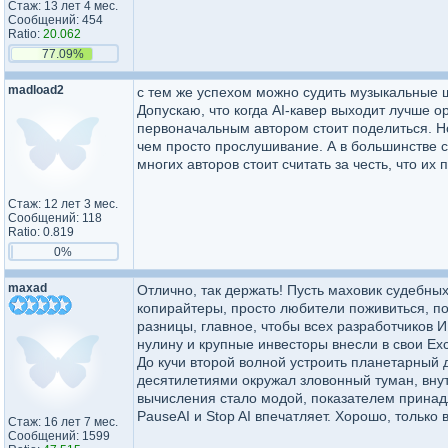
Стаж: 13 лет 4 мес.
Сообщений: 454
Ratio:
20.062
77.09%
madload2
с тем же успехом можно судить музыкальные 
Допускаю, что когда AI-кавер выходит лучше о
первоначальным автором стоит поделиться. Но
чем просто прослушивание. А в большинстве сл
многих авторов стоит считать за честь, что и
Стаж: 12 лет 3 мес.
Сообщений: 118
Ratio: 0.819
0%
maxad
Отлично, так держать! Пусть маховик судебных
копирайтеры, просто любители поживиться, п
разницы, главное, чтобы всех разработчиков 
нулину и крупные инвесторы внесли в свои Excl
До кучи второй волной устроить планетарный 
десятилетиями окружал зловонный туман, внут
вычисления стало модой, показателем принад
PauseAI и Stop AI впечатляет. Хорошо, только 
Стаж: 16 лет 7 мес.
Сообщений: 1599