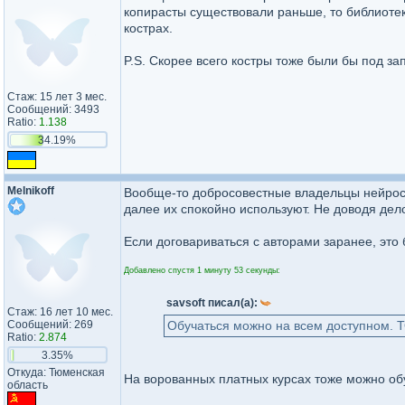
копирасты существовали раньше, то библиоте
кострах.
P.S. Скорее всего костры тоже были бы под з
Стаж: 15 лет 3 мес.
Сообщений: 3493
Ratio:
1.138
34.19%
Melnikoff
Вообще-то добросовестные владельцы нейрос
далее их спокойно используют. Не доводя дело
Если договариваться с авторами заранее, это
Добавлено спустя 1 минуту 53 секунды:
savsoft писал(а):
Стаж: 16 лет 10 мес.
Сообщений: 269
Обучаться можно на всем доступном. 
Ratio:
2.874
3.35%
Откуда: Тюменская
На ворованных платных курсах тоже можно обуча
область