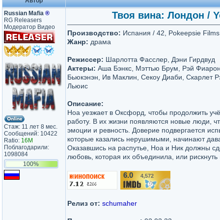
Автор
Russian Mafia
®
Твоя вина: Лондон / Y
RG Releasers
Модератор Видео
Производство:
Испания / 42, Pokeepsie Films
Жанр:
драма
Режиссер:
Шарлотта Фасслер, Дэни Гирдвуд
Актеры:
Аша Бэнкс, Мэттью Брум, Рэй Фиарон
Бьюкэнэн, Ив Маклин, Секоу Диаби, Скарлет Рэ
Льюис
Описание:
Ноа уезжает в Оксфорд, чтобы продолжить учё
работу. В их жизни появляются новые люди, 
Стаж: 11 лет 8 мес.
эмоции и ревность. Доверие подвергается ис
Сообщений: 10422
которые казались нерушимыми, начинают дава
Ratio:
16M
Поблагодарили:
Оказавшись на распутье, Ноа и Ник должны сд
1098084
любовь, которая их объединила, или рискнуть 
100%
6.0
4,572
/10
Релиз от:
schumaher