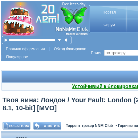
Портал
Форум
Правила оформления
Обход блокировок
Поиск :
Популярное
Устойчивый к блокировка
Твоя вина: Лондон / Your Fault: London 
8.1, 10-bit] [MVO]
Торрент-трекер NNM-Club
->
Горячие н