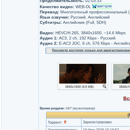
Продолжительность:
02:03:33
Качество видео:
WEB-DL
Перевод:
Многоголосый профессиональный (H
Язык озвучки:
Русский, Английский
Субтитры:
Английские (Full, SDH)
Видео:
HEVC/H.265, 3840x1600, ~14.6 Mbps
Аудио 1:
AC3, 2 ch, 192 Kbps - Русский
Аудио 2:
E-AC3 JOC, 6 ch, 576 Kbps - Английс
Просмотр доступен только для зарегистрирова
Вс
Время раздачи:
24/7 (мультитрекер)
[
Зарегистрирован
Торрент: