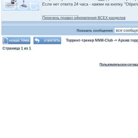
Если нет ответа 24 часа - нажми на кнопку "Обра
_________________
Перечень правил оформления ВСЕХ разделов
Показать сообщения:
Торрент-трекер NNM-Club
->
Архив тор
Страница
1
из
1
Пользовательское соглаш