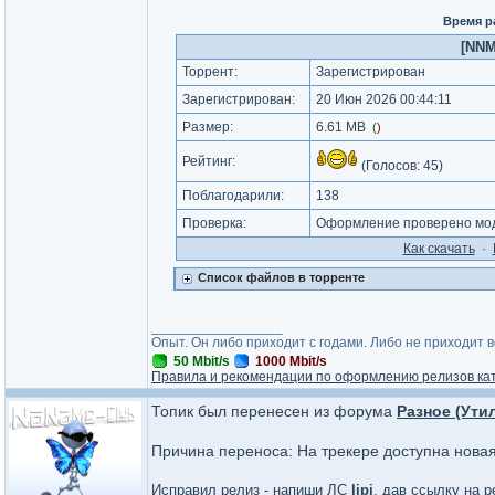
Время р
[NNM
Торрент:
Зарегистрирован
Зарегистрирован:
20 Июн 2026 00:44:11
Размер:
6.61 MB
(
)
Рейтинг:
(Голосов:
45
)
Поблагодарили:
138
Проверка:
Оформление проверено мод
Как cкачать
·
Список файлов в торренте
_________________
Опыт. Он либо приходит с годами. Либо не приходит 
50 Mbit/s
1000 Mbit/s
Правила и рекомендации по оформлению релизов ка
Топик был перенесен из форума
Разное (Ути
Причина переноса: На трекере доступна нова
Исправил релиз - напиши ЛС
lipi
, дав ссылку на р