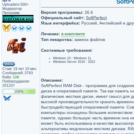
lipi
®
SoftPe
Uploaders 500+
Модератор
Версия программы:
26.6
Программ
Официальный сайт:
SoftPerfect
Язык интерфейса:
Русский, Английский и дру
Лечение:
в комплекте
Тип лекарства:
замена файлов
Системные требования:
Windows 10 - Windows 11,
Windows Server 2016 - 2022
Стаж: 19 лет 10 мес.
Сообщений: 3793
Ratio:
10K
Описание:
Поблагодарили:
SoftPerfect RAM Disk - программа для создани
201257
диска в оперативной памяти. Так как память н
100%
физические жесткие диски, имеет смысл для 
высокой производительности хранить времен
быстродействующей оперативной памяти. Со
компьютеры оснащены большим количеством 
памяти, однако большую часть времени она не
может быть использована в качестве высокоп
альтернативы медленным жестким дискам. RA