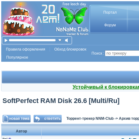
Портал
Форум
Правила оформления
Обход блокировок
Поиск :
Популярное
Устойчивый к блокировка
SoftPerfect RAM Disk 26.6 [Multi/Ru]
Торрент-трекер NNM-Club
->
Архив тор
Автор