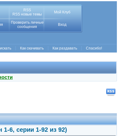
RSS
Мой Клуб
RSS новые темы
Проверить личные
ия
Вход
сообщения
 искать
Как скачивать
Как раздавать
Спасибо!
ности
1-6, серии 1-92 из 92)