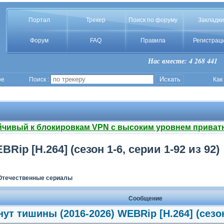
Портал
Трекер
Поиск по форуму
Закладки
Форум
FAQ
Правила
Регистрац
Нас вместе: 4 268 441
ое
Поиск :
Как
йчивый к блокировкам VPN с высоким уровнем приват
ip [H.264] (сезон 1-6, серии 1-92 из 92)
Отечественные сериалы
Сообщение
ут тишины (2016-2026) WEBRip [H.264] (сезон 