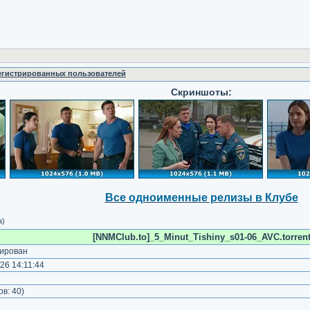
регистрированных пользователей
Скриншоты:
Все одноименные релизы в Клубе
а)
[NNMClub.to]_5_Minut_Tishiny_s01-06_AVC.torren
ирован
26 14:11:44
)
ов:
40
)