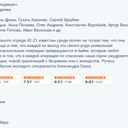
родакшн»
драма
рь Драка, Гузэль Киреева, Сергей Щербин
н, Анна Пескова, Олег Андреев, Константин Воробьёв, Артур Вах
лли Попова, Иван Васильев и др.
ного отряда 42-21 известны среди коллег не только тем, что они
ще и тем, что каждый их выход это своего рода уникальная
 спасательные операции превращаются в байки, которые любят
ло в том, что в каждой операции по спасению наши герои умудряют
ции, порой граничащий с безумием или с анекдотом. Рутину
ибытие молодого специалиста Александра Грека.
рия
 kbps