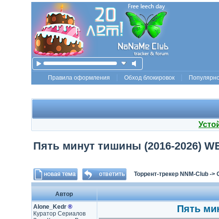
Правила оформления
Обход блокировок
Популярн
Усто
Пять минут тишины (2016-2026) WEBR
Торрент-трекер NNM-Club
->
Автор
Alone_Kedr
®
Пять мин
Куратор Сериалов