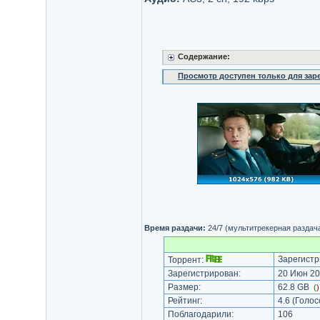
Содержание:
Просмотр доступен только для за
Время раздачи:
24/7 (мультитрекерная раздач
Зарегистр
Торрент:
Зарегистрирован:
20 Июн 20
Размер:
62.8 GB
(
Рейтинг:
4.6
(Голос
Поблагодарили:
106