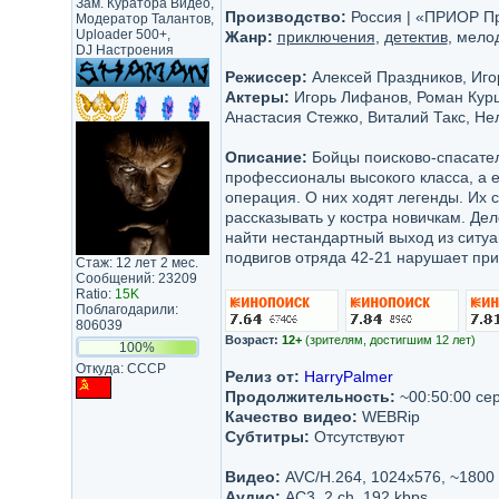
Зам. Куратора Видео,
Производство:
Россия | «ПРИОР П
Модератор Талантов,
Uploader 500+,
Жанр:
приключения
,
детектив
, мело
DJ Настроения
Режиссер:
Алексей Праздников, Иго
Актеры:
Игорь Лифанов, Роман Курцы
Анастасия Стежко, Виталий Такс, Не
Описание:
Бойцы поисково-спасатель
профессионалы высокого класса, а е
операция. О них ходят легенды. Их
рассказывать у костра новичкам. Де
найти нестандартный выход из ситуа
подвигов отряда 42-21 нарушает пр
Стаж: 12 лет 2 мес.
Сообщений: 23209
Ratio:
15K
Поблагодарили:
806039
Возраст:
12+
(зрителям, достигшим 12 лет)
100%
Откуда: CCCP
Релиз от:
HarryPalmer
Продолжительность:
~00:50:00 се
Качество видео:
WEBRip
Субтитры:
Отсутствуют
Видео:
AVC/H.264, 1024x576, ~1800
Аудио:
AC3, 2 ch, 192 kbps