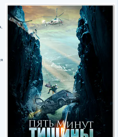
а,
ся