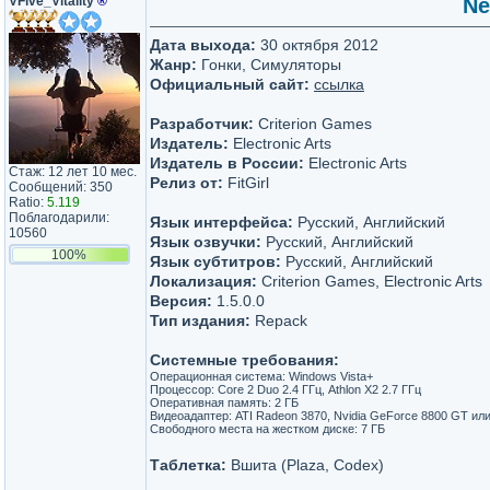
VFive_Vitality
®
Ne
Дата выхода:
30 октября 2012
Жанр:
Гонки, Симуляторы
Официальный сайт:
ссылка
Разработчик:
Criterion Games
Издатель:
Electronic Arts
Издатель в России:
Electronic Arts
Стаж: 12 лет 10 мес.
Релиз от:
FitGirl
Сообщений: 350
Ratio:
5.119
Поблагодарили:
Язык интерфейса:
Русский, Английский
10560
Язык озвучки:
Русский, Английский
100%
Язык субтитров:
Русский, Английский
Локализация:
Criterion Games, Electronic Arts
Версия:
1.5.0.0
Тип издания:
Repack
Системные требования:
Операционная система: Windows Vista+
Процессор: Core 2 Duo 2.4 ГГц, Athlon X2 2.7 ГГц
Оперативная память: 2 ГБ
Видеоадаптер: ATI Radeon 3870, Nvidia GeForce 8800 GT ил
Свободного места на жестком диске: 7 ГБ
Таблетка:
Вшита (Plaza, Codex)