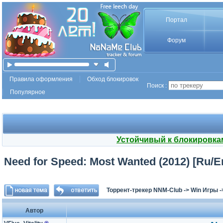
Портал
Форум
Правила оформления
Обход блокировок
Поиск :
Популярное
Устойчивый к блокировка
Need for Speed: Most Wanted (2012) [Ru/En] 
Торрент-трекер NNM-Club
->
Win Игры
-
Автор