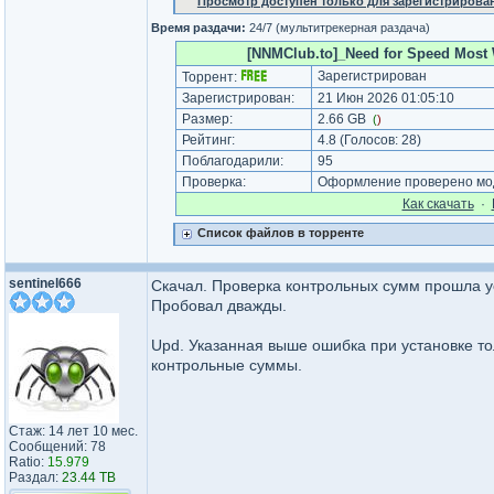
Просмотр доступен только для зарегистрирова
Время раздачи:
24/7 (мультитрекерная раздача)
[NNMClub.to]_Need for Speed Most Wa
Зарегистрирован
Торрент:
Зарегистрирован:
21 Июн 2026 01:05:10
Размер:
2.66 GB
(
)
Рейтинг:
4.8
(Голосов:
28
)
Поблагодарили:
95
Проверка:
Оформление проверено мод
Как cкачать
·
Список файлов в торренте
sentinel666
Скачал. Проверка контрольных сумм прошла у
Пробовал дважды.
Upd. Указанная выше ошибка при установке то
контрольные суммы.
Стаж: 14 лет 10 мес.
Сообщений: 78
Ratio:
15.979
Раздал:
23.44 TB