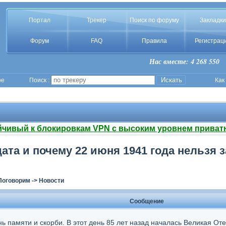
Портал
Трекер
Поиск по форуму
Закладки
Форум
FAQ
Правила
Регистрац
Нас вместе: 4 268 550
ое
Поиск :
Как
йчивый к блокировкам VPN с высоким уровнем приват
дата и почему 22 июня 1941 года нельзя
Поговорим
->
Новости
Сообщение
ь памяти и скорби. В этот день 85 лет назад началась Великая От