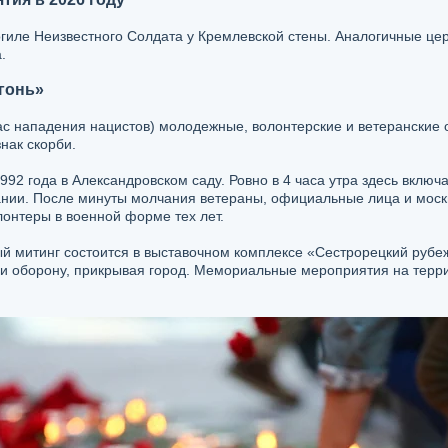
огиле Неизвестного Солдата у Кремлевской стены. Аналогичные це
.
гонь»
 час нападения нацистов) молодежные, волонтерские и ветеранские
нак скорби.
992 года в Александровском саду. Ровно в 4 часа утра здесь вкл
нии. После минуты молчания ветераны, официальные лица и москв
лонтеры в военной форме тех лет.
й митинг состоится в выставочном комплексе «Сестрорецкий рубе
ли оборону, прикрывая город. Мемориальные мероприятия на терри