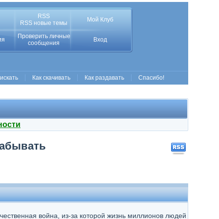
RSS
Мой Клуб
RSS новые темы
Проверить личные
ия
Вход
сообщения
 искать
Как скачивать
Как раздавать
Спасибо!
ности
 забывать
ечественная война, из-за которой жизнь миллионов людей