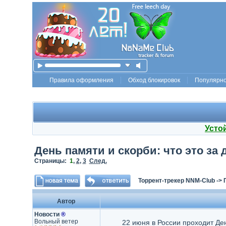
Правила оформления
Обход блокировок
Популярн
Усто
День памяти и скорби: что это за 
Страницы:
1
,
2
,
3
След.
Торрент-трекер NNM-Club
->
Автор
Новости
®
Вольный ветер
22 июня в России проходит Ден