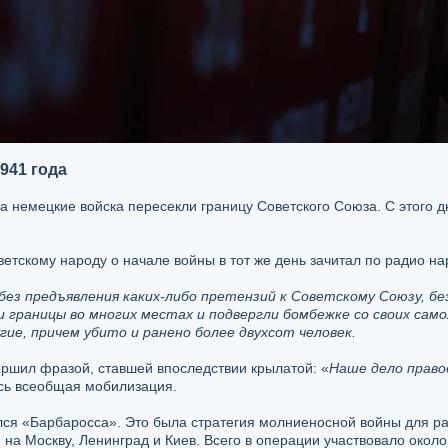
941 года
ра немецкие войска пересекли границу Советского Союза. С этого 
тскому народу о начале войны в тот же день зачитал по радио н
, без предъявления каких-либо претензий к Советскому Союзу, бе
и границы во многих местах и подвергли бомбежке со своих сам
гие, причем убито и ранено более двухсот человек.
ршил фразой, ставшей впоследствии крылатой: «
Наше дело правое
сь всеобщая мобилизация.
ся «Барбаросса». Это была стратегия молниеносной войны для ра
а Москву, Ленинград и Киев. Всего в операции участвовало около 