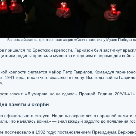
Всероссийская патриотическая акция «Свеча памяти» у Музея Победы на
в пришелся по Брестской крепости. Гарнизон был застигнут враспл
ащитники родины проявили мужество и героизм в первые дни войны 
кой крепости считается майор Петр Гаврилов. Командуя гарнизон
 1941 года, после чего оказался в плену. Все годы войны Гаврило
у.
ости гласит: «Я умираю, но не сдаюсь. Прощай, Родина. 20/VII-41».
ня памяти и скорби
о официального статуса. Но день сохранялся в народной памяти, 
или, что началась война» — знал каждый задолго до появления гос
е последовало в 1992 году: постановлением Президиума Верховн