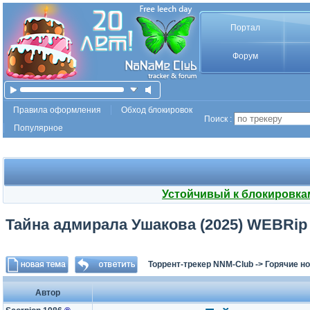
Портал
Форум
Правила оформления
Обход блокировок
Поиск :
Популярное
Устойчивый к блокировка
Тайна адмирала Ушакова (2025) WEBRip 
Торрент-трекер NNM-Club
->
Горячие н
Автор