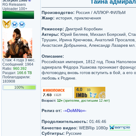
Scorpion 1986
®
Тайна адмирала
RG Releasers
Uploader 100+
Производство:
Россия / АЛЛЮР-ФИЛЬМ
Жанр:
история, приключения
Режиссер:
Дмитрий Коробкин
Актеры:
Юрий Беляев, Михаил Боярский, Ста
Трушин, Ирина Крючкова, Анатолий Просалов,
Анастасия Добрынина, Александр Лазарев мл.
Описание:
Стаж: 4 года 3 мес.
Российская империя, 1812 год. Пока Наполеон
Сообщений: 1964
адмирала Фёдора Ушакова проникает француз
Ratio:
960.392
флотоводец вновь готов вступить в бой, а его 
Раздал:
166.6 TB
Поблагодарили:
любовь к Родине.
183908
100%
4.0
33
/10
Возраст:
12+
(зрителям, достигшим 12 лет)
Релиз от:
-=DoMiNo=-
Продолжительность:
01:46:46
Качество видео:
WEBRip 1080p
Субтитры:
Русские