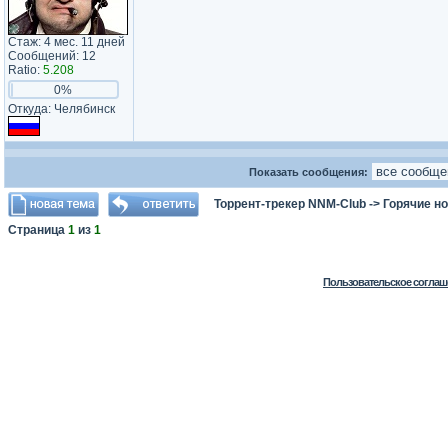
Стаж: 4 мес. 11 дней
Сообщений: 12
Ratio:
5.208
0%
Откуда: Челябинск
Показать сообщения:
Торрент-трекер NNM-Club
->
Горячие н
Страница
1
из
1
Пользовательское соглаш