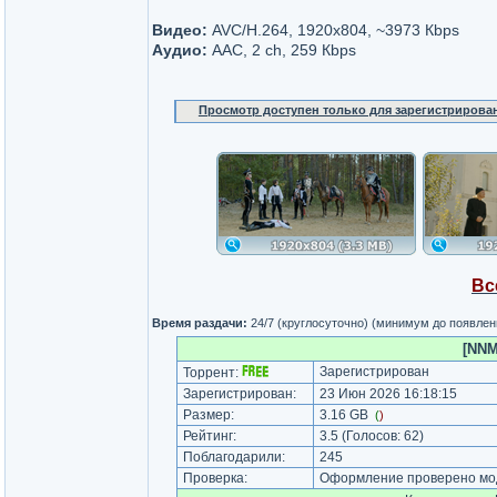
Видео:
AVC/H.264, 1920x804, ~3973 Кbps
Аудио:
AAC, 2 ch, 259 Кbps
Просмотр доступен только для зарегистрирова
Вс
Время раздачи:
24/7 (круглосуточно) (минимум до появлен
[NNM
Зарегистрирован
Торрент:
Зарегистрирован:
23 Июн 2026 16:18:15
Размер:
3.16 GB
(
)
Рейтинг:
3.5
(Голосов:
62
)
Поблагодарили:
245
Проверка:
Оформление проверено мод