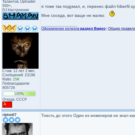
Талантов, Uploader
500+,
я тоже так подумал, и, перенес файл hiberfil.
DJ Настроения
Мне соседа, вот ваще не жалко.
_________________
Оформление релизов
раздел Видео
|
Общие правил
Стаж: 12 лет 2 мес.
Сообщений: 23196
Ratio:
15K
Поблагодарили:
805726
100%
Откуда: CCCP
ripton07
Тоесть до этого Один из инженеров не знал к