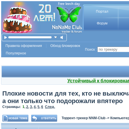
Портал
Форум
Правила оформления
Обход блокировок
Поиск :
Популярное
Устойчивый к блокировка
Плохие новости для тех, кто не выклю
а они только что подорожали впятеро
Страницы:
1
,
2
,
3
,
4
,
5
,
6
След.
Торрент-трекер NNM-Club
->
Компьютер