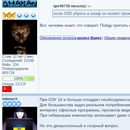
igor96738 писал(а):
если SSD убрать в шкаф он может прож
Вот, человек знает, что говорит. Пойду прятать
_________________
Оформление релизов
раздел Видео
|
Общие правил
Стаж: 12 лет 2 мес.
Сообщений: 23196
Ratio:
15K
Поблагодарили:
805726
100%
Откуда: CCCP
tolianych
При ОЗУ 16 и больше отпадает необходимость
Для большинства задач реальное потреблени
интернет, офисные программы, просмотр виде
При гибернации компьютер записывает дамп оп
Но это дискуссионный и спорный вопрос.