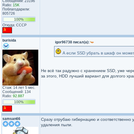
Сообщений: 23196
Ratio:
15K
Поблагодарили:
805726
100%
Откуда: CCCP
burisida
igor96738 писал(а):
А если SSD убрать в шкаф он может
Не всё так радужно с хранением SSD, уже чере
за этого, HDD лучший вариант для долгого хра
Стаж: 14 лет 5 мес.
Сообщений: 134
Ratio:
92.887
100%
samsan66
Сразу отрубаю гибернацию и соответственно уд
удаления пыли.