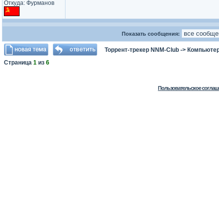
Откуда: Фурманов
Показать сообщения:
Торрент-трекер NNM-Club
->
Компьютер
Страница
1
из
6
Пользовательское соглаш