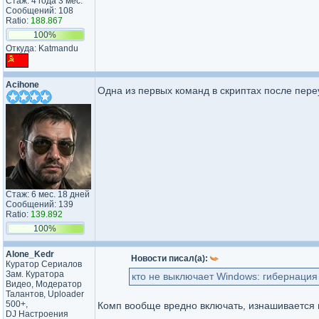
Стаж: 4 года 3 мес.
Сообщений: 108
Ratio:
188.867
100%
Откуда: Katmandu
Acihone
Одна из первых команд в скриптах после переу
Стаж: 6 мес. 18 дней
Сообщений: 139
Ratio:
139.892
100%
Alone_Kedr
Новости писал(а):
Куратор Сериалов
Зам. Куратора
кто не выключает Windows: гибернаци
Видео, Модератор
Талантов, Uploader
500+,
Комп вообще вредно включать, изнашивается н
DJ Настроения