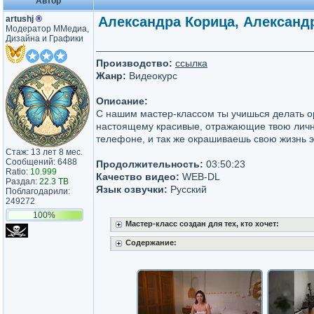
Автор
artushj
®
Александра Корица, Александ
Модератор ММедиа,
Дизайна и Графики
Производство:
ссылка
Жанр:
Видеокурс
Описание:
C нашим мастер-классом ты учишься делать о
настоящему красивые, отражающие твою личн
телефоне, и так же окрашиваешь свою жизнь 
Стаж: 13 лет 8 мес.
Сообщений: 6488
Продолжительность:
03:50:23
Ratio:
10.999
Качество видео:
WEB-DL
Раздал:
22.3 TB
Язык озвучки:
Русский
Поблагодарили:
249272
100%
Мастер-класс создан для тех, кто хочет:
Содержание: