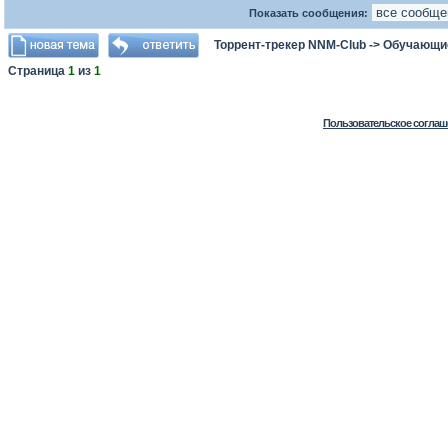
Показать сообщения:
Торрент-трекер NNM-Club
->
Обучающи
Страница
1
из
1
Пользовательское соглаш