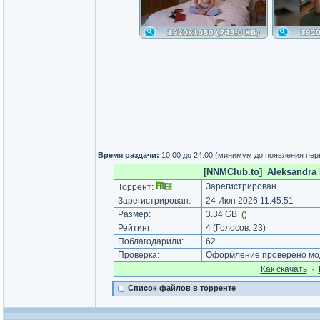
Время раздачи:
10:00 до 24:00 (минимум до появления пер
[NNMClub.to]_Aleksandra K
Зарегистрирован
Торрент:
Зарегистрирован:
24 Июн 2026 11:45:51
Размер:
3.34 GB
(
)
Рейтинг:
4
(Голосов:
23
)
Поблагодарили:
62
Проверка:
Оформление проверено мод
Как cкачать
·
Список файлов в торренте