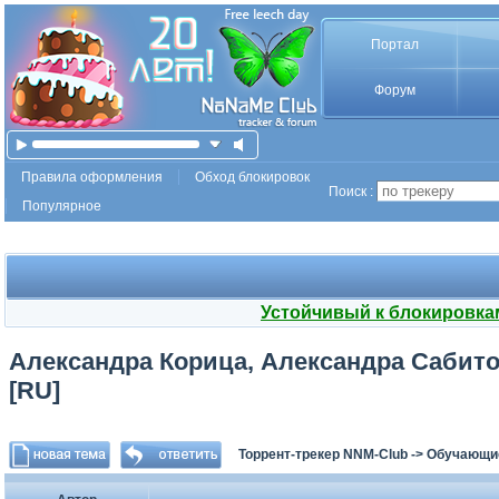
Портал
Форум
Правила оформления
Обход блокировок
Поиск :
Популярное
Устойчивый к блокировка
Александра Корица, Александра Сабито
[RU]
Торрент-трекер NNM-Club
->
Обучающи