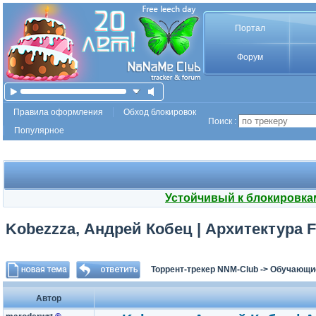
Портал
Форум
Правила оформления
Обход блокировок
Поиск :
Популярное
Устойчивый к блокировка
Kobezzza, Андрей Кобец | Архитектура 
Торрент-трекер NNM-Club
->
Обучающи
Автор