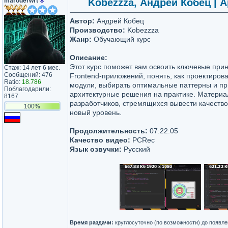
maroderwrt
®
Kobezzza, Андрей Кобец | А
Автор:
Андрей Кобец
Производство:
Kobezzza
Жанр:
Обучающий курс
Описание:
Этот курс поможет вам освоить ключевые при
Стаж: 14 лет 6 мес.
Сообщений: 476
Frontend‑приложений, понять, как проектиро
Ratio:
18.786
модули, выбирать оптимальные паттерны и п
Поблагодарили:
архитектурные решения на практике. Материа
8167
разработчиков, стремящихся вывести качество
100%
новый уровень.
Продолжительность:
07:22:05
Качество видео:
PCRec
Язык озвучки:
Русский
Время раздачи:
круглосуточно (по возможности) до появл