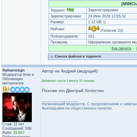
[NNMClub
Зарегистрирован
Торрент:
Зарегистрирован:
24 Июн 2026 13:05:32
Размер:
1.12 GB
(
)
Рейтинг:
(Голосов:
22
)
Поблагодарили:
101
Проверка:
Оформление проверено мод
Как cкачать
·
Список файлов в торренте
Rphoenxkgn
Автор не Андрей (ведущий)
Модератор Книг и
Обучающих
Добавлено спустя 1 минуту 53 секунды:
материалов
Похоже это Дмитрий Холостин
_________________
Начинающий модератор. С предложениями и замечани
Выкладываю на общественных началах.
Стаж: 11 лет
Сообщений: 596
Ratio:
35.657