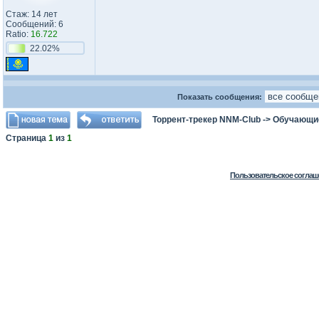
Стаж: 14 лет
Сообщений: 6
Ratio:
16.722
22.02%
Показать сообщения:
Торрент-трекер NNM-Club
->
Обучающи
Страница
1
из
1
Пользовательское соглаш