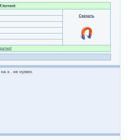
.torrent
Скачать
ратио!
а х.. не нужен.