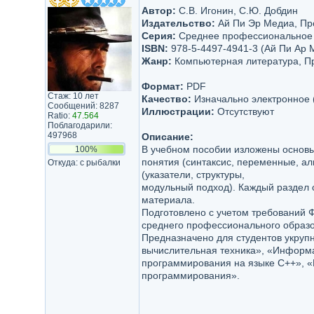
Автор:
С.В. Игонин, С.Ю. Добдин
Издательство:
Ай Пи Эр Медиа, П
Серия:
Среднее профессиональное 
ISBN:
978-5-4497-4941-3 (Ай Пи Ар 
Жанр:
Компьютерная литература, П
Формат:
PDF
Стаж: 10 лет
Качество:
Изначально электронное 
Сообщений: 8287
Иллюстрации:
Отсутствуют
Ratio:
47.564
Поблагодарили:
497968
Описание:
В учебном пособии изложены основы
100%
понятия (синтаксис, переменные, ал
Откуда: с рыбалки
(указатели, структуры,
модульный подход). Каждый раздел 
материала.
Подготовлено с учетом требований 
среднего профессионального образо
Предназначено для студентов укруп
вычислительная техника», «Информ
программирования на языке C++», 
программирования».