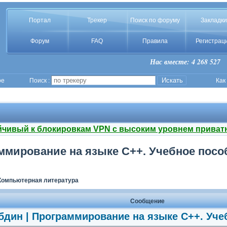
Портал
Трекер
Поиск по форуму
Закладки
Форум
FAQ
Правила
Регистрац
Нас вместе: 4 268 527
ое
Поиск :
Как
йчивый к блокировкам VPN с высоким уровнем приват
аммирование на языке C++. Учебное пособ
Компьютерная литература
Сообщение
обдин | Программирование на языке C++. Уче