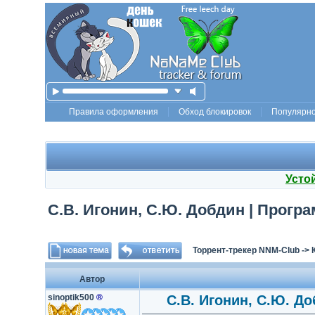
Правила оформления
Обход блокировок
Популярн
Усто
С.В. Игонин, С.Ю. Добдин | Прогр
Торрент-трекер NNM-Club
->
Автор
sinoptik500
®
С.В. Игонин, С.Ю. Д