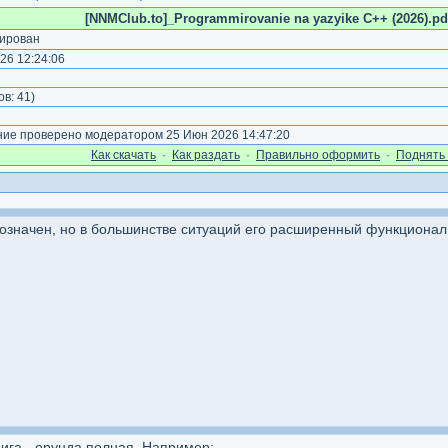
[NNMClub.to]_Programmirovanie na yazyike C++ (2026).pdf
ирован
26 12:24:06
)
ов:
41
)
е проверено модератором 25 Июн 2026 14:47:20
Как cкачать
·
Как раздать
·
Правильно оформить
·
Поднять 
гозначен, но в большинстве ситуаций его расширенный функционал н
ига - ерунда полная. Например: