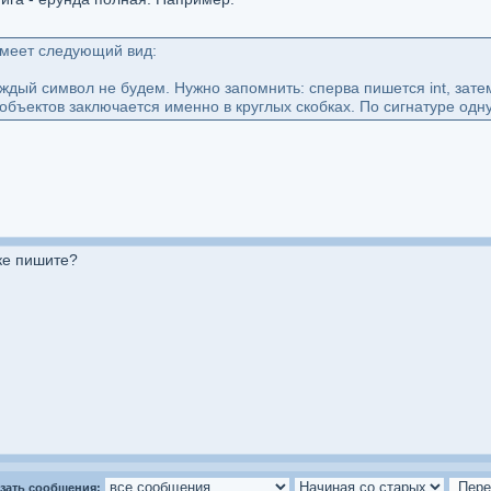
имеет следующий вид:
дый символ не будем. Нужно запомнить: сперва пишется int, затем 
объектов заключается именно в круглых скобках. По сигнатуре одн
ке пишите?
зать сообщения: