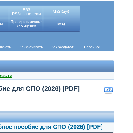
RSS
Мой Клуб
RSS новые темы
Проверить личные
ия
Вход
сообщения
 искать
Как скачивать
Как раздавать
Спасибо!
ности
ие для СПО (2026) [PDF]
бное пособие для СПО (2026) [PDF]