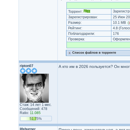
Зарегистр
Торрент:
Зарегистрирован:
25 Июн 20
Размер:
10.1 MB
(
Рейтинг:
4.8
(Голос
Поблагодарили:
176
Проверка:
Оформлени
Список файлов в торренте
ripton07
А кто им в 2026 пользуется? Он мно
Стаж: 14 лет 1 мес.
Сообщений: 478
Ratio:
11.085
51.75%
lifeburner
Плюсы вещь замечательная, а вот кн