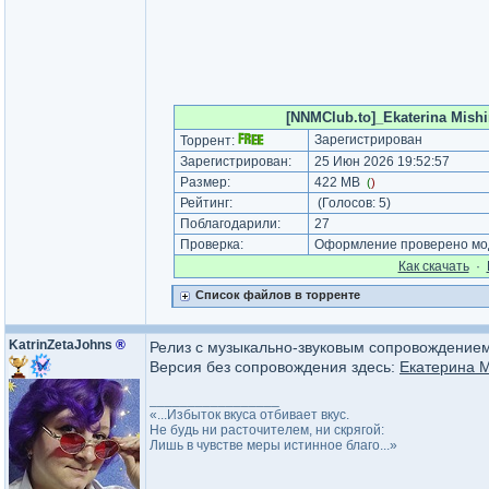
[NNMClub.to]_Ekaterina Mishin
Зарегистрирован
Торрент:
Зарегистрирован:
25 Июн 2026 19:52:57
Размер:
422 MB
(
)
Рейтинг:
(Голосов:
5
)
Поблагодарили:
27
Проверка:
Оформление проверено мод
Как cкачать
·
Список файлов в торренте
KatrinZetaJohns
®
Релиз с музыкально-звуковым сопровождением
Версия без сопровождения здесь:
Екатерина М
_________________
«...Избыток вкуса отбивает вкус.
Не будь ни расточителем, ни скрягой:
Лишь в чувстве меры истинное благо...»