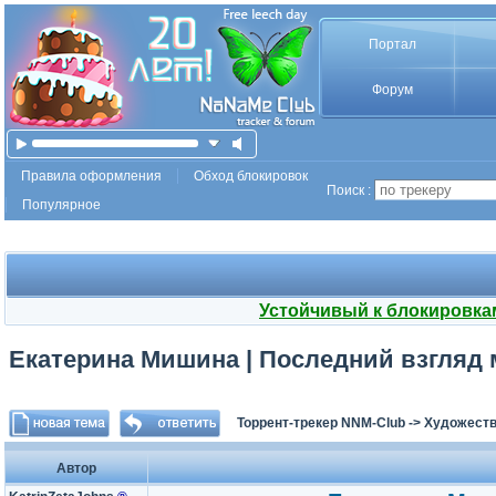
Портал
Форум
Правила оформления
Обход блокировок
Поиск :
Популярное
Устойчивый к блокировка
Екатерина Мишина | Последний взгляд 
Торрент-трекер NNM-Club
->
Художеств
Автор