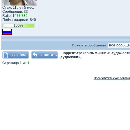
Стаж: 11 лет 5 мес.
Сообщений: 33
Ratio:
1477.732
Поблагодарили: 840
100%
Показать сообщения:
Торрент-трекер NNM-Club
->
Художеств
(аудиокниги)
Страница
1
из
1
Пользовательское соглаш