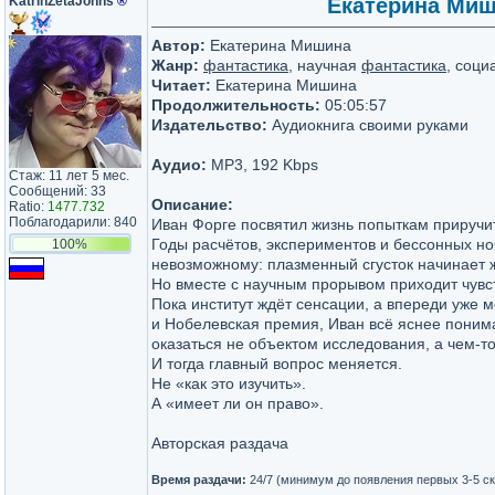
KatrinZetaJohns
®
Екатерина Миш
Автор:
Екатерина Мишина
Жанр:
фантастика
, научная
фантастика
, соци
Читает:
Екатерина Мишина
Продолжительность:
05:05:57
Издательство:
Аудиокнига своими руками
Аудио:
MP3, 192 Kbps
Стаж: 11 лет 5 мес.
Сообщений: 33
Описание:
Ratio:
1477.732
Поблагодарили: 840
Иван Форге посвятил жизнь попыткам прируч
Годы расчётов, экспериментов и бессонных но
100%
невозможному: плазменный сгусток начинает 
Но вместе с научным прорывом приходит чувст
Пока институт ждёт сенсации, а впереди уже
и Нобелевская премия, Иван всё яснее понима
оказаться не объектом исследования, а чем-т
И тогда главный вопрос меняется.
Не «как это изучить».
А «имеет ли он право».
Авторская раздача
Время раздачи:
24/7 (минимум до появления первых 3-5 с