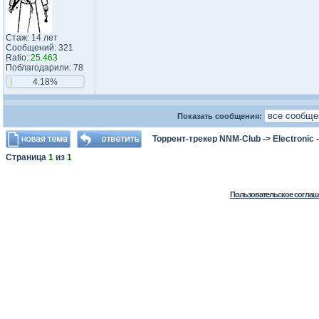
Стаж: 14 лет
Сообщений: 321
Ratio:
25.463
Поблагодарили: 78
4.18%
Показать сообщения:
Торрент-трекер NNM-Club
->
Electronic
Страница
1
из
1
Пользовательское соглаш