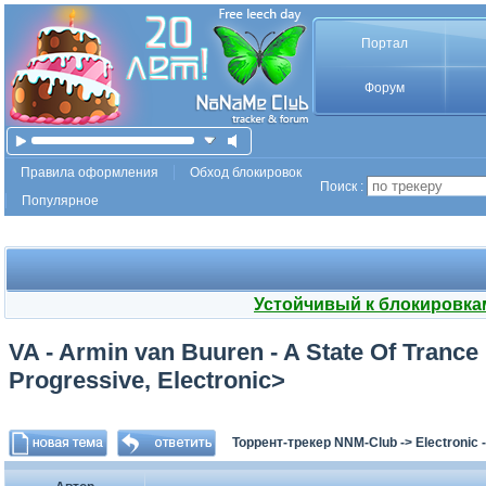
Портал
Форум
Правила оформления
Обход блокировок
Поиск :
Популярное
Устойчивый к блокировка
VA - Armin van Buuren - A State Of Trance
Progressive, Electronic>
Торрент-трекер NNM-Club
->
Electronic