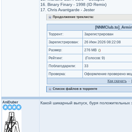
16. Binary Finary - 1998 (ID Remix)
17. Chris Avantgarde - Jester
Продолжение треклиста:
[NNMClub.to]_Armin 
Торрент:
Зарегистрирован
Зарегистрирован:
26 Июн 2026 08:22:08
Размер:
276 MB
(
)
Рейтинг:
(Голосов:
9
)
Поблагодарили:
33
Проверка:
Оформление проверено мод
Как cкачать
·
Список файлов в торренте
AniDuber
Какой шикарный выпуск, буря положительных 