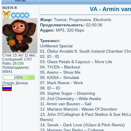
Автор
fil1976
®
VA - Armin van
Жанр:
Trance, Progressive, Electronic
Продолжительность:
02:00:36
Аудио:
MP3, 320 Kbps
Треклист:
Unfiltered Special
01. Ólafur Arnalds ft. South Iceland Chamber Cho
Стаж: 15 лет 11 мес.
02. ID - ID
Сообщений: 1767
03. Glass Petals & Capozzi – More Life
Ratio:
28.039
04. TH;EN – Blackout
Поблагодарили:
86841
05. Aveno – Show Me
06. KASIA – Simulate
100%
07. Mark Reeve - Work
Откуда: Донецк
08. ID – ID
09. Sophie Sugar – Dreaming
10. 2nd Chemistry – Wide Awake
11. Armin van Buuren – Sail
12. Mariano Mancini - Waves Of Devotion
13. John O’Callaghan & Paul Skelton & Sue McLa
Remix)
14. Sevek – Dark Love (XiJaro & Pitch Remix)
15. Mariano San Pedro – Collapse