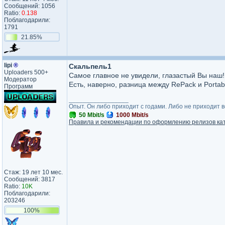
Сообщений: 1056
Ratio:
0.138
Поблагодарили:
1791
21.85%
lipi
®
Скальпель1
Uploaders 500+
Самое главное не увидели, глазастый Вы наш!
Модератор
Есть, наверно, разница между RePack и Portab
Программ
_________________
Опыт. Он либо приходит с годами. Либо не приходит 
50 Mbit/s
1000 Mbit/s
Правила и рекомендации по оформлению релизов ка
Стаж: 19 лет 10 мес.
Сообщений: 3817
Ratio:
10K
Поблагодарили:
203246
100%