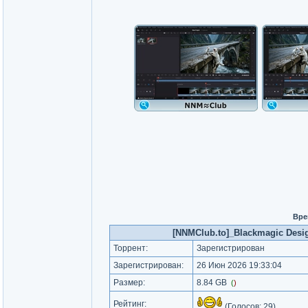
Вре
[NNMClub.to]_Blackmagic Design
Торрент:
Зарегистрирован
Зарегистрирован:
26 Июн 2026 19:33:04
Размер:
8.84 GB
(
)
Рейтинг:
(Голосов:
29
)