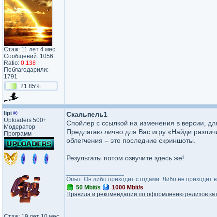
Стаж: 11 лет 4 мес.
Сообщений: 1056
Ratio:
0.138
Поблагодарили:
1791
21.85%
lipi
®
Скальпель1
Uploaders 500+
Спойлер с ссылкой на изменения в версии, для
Модератор
Предлагаю лично для Вас игру «Найди различ
Программ
облегчения – это последние скриншоты.
Результаты потом озвучите здесь же!
_________________
Опыт. Он либо приходит с годами. Либо не приходит 
50 Mbit/s
1000 Mbit/s
Правила и рекомендации по оформлению релизов ка
Стаж: 19 лет 10 мес.