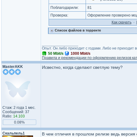
Поблагодарили:
81
Проверка:
Оформление проверено мод
Как cкачать
·
Список файлов в торренте
_________________
Опыт. Он либо приходит с годами. Либо не приходит 
50 Mbit/s
1000 Mbit/s
Правила и рекомендации по оформлению релизов ка
MasterAKK
Исвестно, когда сделают светлую тему?
Стаж: 2 года 1 мес.
Сообщений: 37
Ratio:
14.103
0.08%
Скальпель1
В чем отличия в прошлом релизе ведь версия 