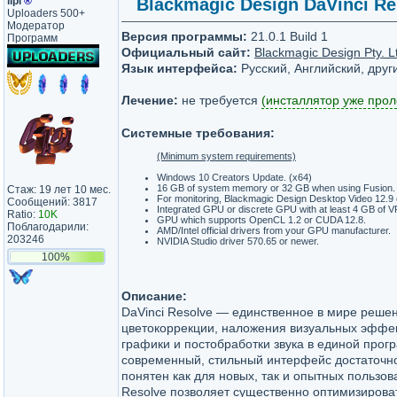
lipi
®
Blackmagic Design DaVinci Reso
Uploaders 500+
Модератор
Версия программы:
21.0.1 Build 1
Программ
Официальный сайт:
Blackmagic Design Pty. L
Язык интерфейса:
Русский, Английский, друг
Лечение:
не требуется
(инсталлятор уже прол
Системные требования:
(Minimum system requirements)
Windows 10 Creators Update. (x64)
16 GB of system memory or 32 GB when using Fusion.
Стаж: 19 лет 10 мес.
For monitoring, Blackmagic Design Desktop Video 12.9 o
Сообщений: 3817
Integrated GPU or discrete GPU with at least 4 GB of 
Ratio:
10K
GPU which supports OpenCL 1.2 or CUDA 12.8.
Поблагодарили:
AMD/Intel official drivers from your GPU manufacturer.
203246
NVIDIA Studio driver 570.65 or newer.
100%
Описание:
DaVinci Resolve — единственное в мире реше
цветокоррекции, наложения визуальных эффек
графики и постобработки звука в единой прог
современный, стильный интерфейс достаточно
понятен как для новых, так и опытных пользов
Resolve позволяет существенно оптимизирова