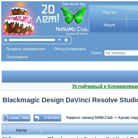
Портал
Форум
Правила оформления
Обход блокировок
Поиск :
Популярное
Устойчивый к блокировка
Blackmagic Design DaVinci Resolve Studio 
Торрент-трекер NNM-Club
->
Архив тор
Автор