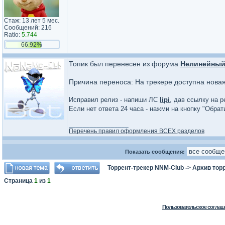
Стаж: 13 лет 5 мес.
Сообщений: 216
Ratio:
5.744
66.92%
Топик был перенесен из форума
Нелинейный
Причина переноса: На трекере доступна нова
Исправил релиз - напиши ЛС
lipi
, дав ссылку на р
Если нет ответа 24 часа - нажми на кнопку "Обра
_________________
Перечень правил оформления ВСЕХ разделов
Показать сообщения:
Торрент-трекер NNM-Club
->
Архив тор
Страница
1
из
1
Пользовательское соглаш