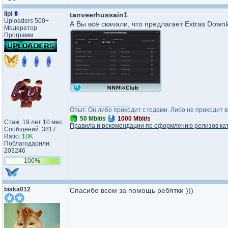
lipi
®
tanveerhussain1
Uploaders 500+
А Вы всё скачали, что предлагает Extras Down
Модератор
Программ
_________________
Опыт. Он либо приходит с годами. Либо не приходит 
50 Mbit/s
1000 Mbit/s
Стаж: 19 лет 10 мес.
Правила и рекомендации по оформлению релизов ка
Сообщений: 3817
Ratio:
10K
Поблагодарили:
203246
100%
biaka012
Спасибо всем за помощь ребятки )))