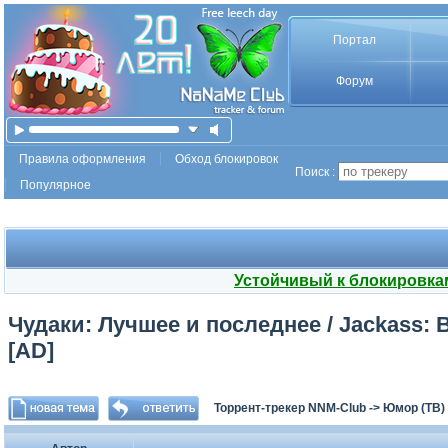
Портал
Форум
Правила оформления
Обход блокировок
Поиск :
Популярное
Устойчивый к блокировка
Чудаки: Лучшее и последнее / Jackass: B
[AD]
Торрент-трекер NNM-Club
->
Юмор (ТВ)