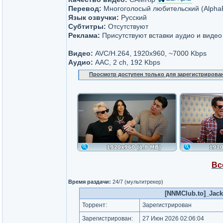
Перевод:
Многоголосый любительский (AlphaP
Язык озвучки:
Русский
Субтитры:
Отсутствуют
Реклама:
Присутствуют вставки аудио и видео
Видео:
AVC/H.264, 1920x960, ~7000 Kbps
Аудио:
AAC, 2 ch, 192 Kbps
Просмотр доступен только для зарегистрирова
Вс
Время раздачи:
24/7 (мультитрекер)
[NNMClub.to]_Jack
Торрент:
Зарегистрирован
Зарегистрирован:
27 Июн 2026 02:06:04