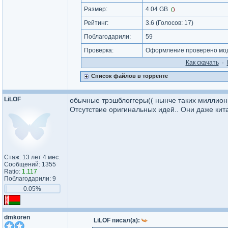
Размер:
4.04 GB
(
)
Рейтинг:
3.6
(Голосов:
17
)
Поблагодарили:
59
Проверка:
Оформление проверено мод
Как cкачать
·
Список файлов в торренте
LiLOF
обычные трэшблоггеры(( нынче таких миллио
Отсутствие оригинальных идей.. Они даже кита
Стаж: 13 лет 4 мес.
Сообщений: 1355
Ratio:
1.117
Поблагодарили: 9
0.05%
dmkoren
LiLOF писал(а):