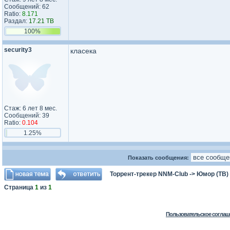
Сообщений: 62
Ratio:
8.171
Раздал:
17.21 TB
100%
security3
класека
Стаж: 6 лет 8 мес.
Сообщений: 39
Ratio:
0.104
1.25%
Показать сообщения:
Торрент-трекер NNM-Club
->
Юмор (ТВ)
Страница
1
из
1
Пользовательское соглаш