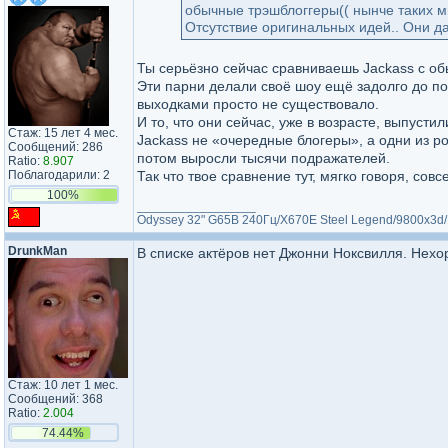
обычные трэшблоггеры(( нынче таких 
Отсутствие оригинальных идей.. Они да
Ты серьёзно сейчас сравниваешь Jackass с о
Эти парни делали своё шоу ещё задолго до п
выходками просто не существовало.
И то, что они сейчас, уже в возрасте, выпуст
Стаж: 15 лет 4 мес.
Jackass не «очередные блогеры», а одни из р
Сообщений: 286
потом выросли тысячи подражателей.
Ratio:
8.907
Поблагодарили: 2
Так что твое сравнение тут, мягко говоря, совс
100%
_________________
Odyssey 32" G65B 240Гц/X670E Steel Legend/9800x3d
DrunkMan
В списке актёров нет Джонни Ноксвилля. Нехо
Стаж: 10 лет 1 мес.
Сообщений: 368
Ratio:
2.004
74.44%