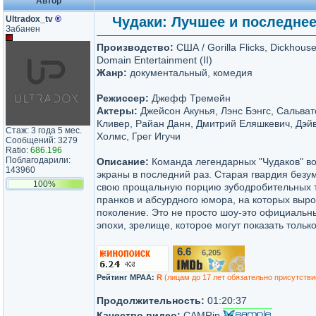
Автор
Ultradox_tv
®
Чудаки: Лучшее и последнее /
Забанен
Производство:
США / Gorilla Flicks, Dickhous
Domain Entertainment (II)
Жанр:
документальный, комедия
Режиссер:
Джефф Тремейн
Актеры:
Джейсон Акунья, Лэнс Бэнгс, Сальва
Кливер, Райан Данн, Дмитрий Еляшкевич, Дэйв
Стаж: 3 года 5 мес.
Холмс, Грег Игучи
Сообщений: 3279
Ratio:
686.196
Поблагодарили:
Описание:
Команда легендарных "Чудаков" в
143960
экраны в последний раз. Старая гвардия безум
100%
свою прощальную порцию зубодробительных т
пранков и абсурдного юмора, на которых выр
поколение. Это не просто шоу-это официальн
эпохи, зрелище, которое могут показать тольк
6.6
6,205
/10
Рейтинг MPAA:
R
(лицам до 17 лет обязательно присутстви
Продолжительность:
01:20:37
Качество видео:
CAMRip