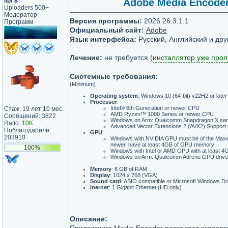
lipi
®
Adobe Media Encoder 2
Uploaders 500+
Модератор
Версия программы:
2026 26.3.1.1
Программ
Официальный сайт:
Adobe
Язык интерфейса:
Русский, Английский и дру
Лечение:
не требуется (
инсталлятор уже про
Системные требования:
(Minimum)
Operating system
: Windows 10 (64-bit) v22H2 or later
Processor
:
Intel® 6th Generation or newer CPU
Стаж: 19 лет 10 мес.
AMD Ryzen™ 1000 Series or newer CPU
Сообщений: 3822
Windows on Arm: Qualcomm Snapdragon X ser
Ratio:
10K
Advanced Vector Extensions 2 (AVX2) Support 
Поблагодарили:
GPU
:
203910
Windows with NVIDIA GPU must be of the Maxwe
newer, have at least 4GB of GPU memory
100%
Windows with Intel or AMD GPU with at least
Windows on Arm: Qualcomm Adreno GPU driver 
Memory
: 8 GB of RAM
Display
: 1024 x 768 (VGA)
Sound card
: ASIO compatible or Microsoft Windows Dr
Inernet
: 1 Gigabit Ethernet (HD only)
Описание: