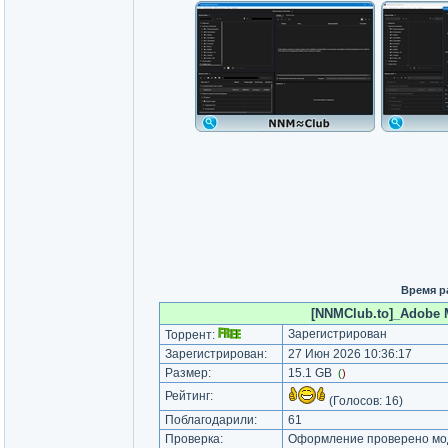
Время р
[NNMClub.to]_Adobe Me
Зарегистрирован
Торрент:
Зарегистрирован:
27 Июн 2026 10:36:17
Размер:
15.1 GB
(
)
Рейтинг:
(Голосов:
16
)
Поблагодарили:
61
Проверка:
Оформление проверено мод