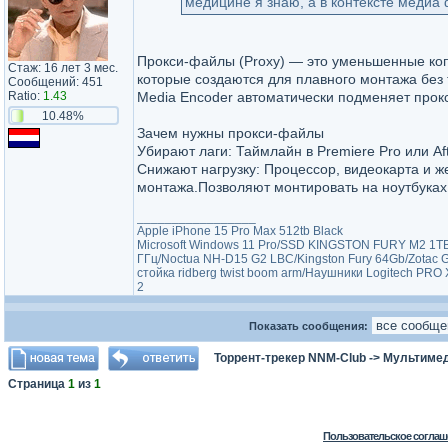
медицине я знаю, а в контексте медиа 
Прокси-файлы (Proxy) — это уменьшенные коп
Стаж: 16 лет 3 мес.
которые создаются для плавного монтажа без
Сообщений: 451
Ratio:
1.43
Media Encoder автоматически подменяет прок
10.48%
Зачем нужны прокси-файлы
Убирают лаги: Таймлайн в Premiere Pro или Af
Снижают нагрузку: Процессор, видеокарта и ж
монтажа.Позволяют монтировать на ноутбуках:
_________________
Apple iPhone 15 Pro Max 512tb Black
Microsoft Windows 11 Pro/SSD KINGSTON FURY M2 1TB
ГГц/Noctua NH-D15 G2 LBC/Kingston Fury 64Gb/Zotac
стойка ridberg twist boom arm/Наушники Logitech PRO 
2
Показать сообщения:
Торрент-трекер NNM-Club
->
Мультимед
Страница
1
из
1
Пользовательское соглаш