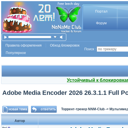
Портал
Форум
Правила оформления
Обход блокировок
Поиск :
Популярное
Устойчивый к блокировка
Adobe Media Encoder 2026 26.3.1.1 Full Po
Торрент-трекер NNM-Club
->
Мультимед
Автор