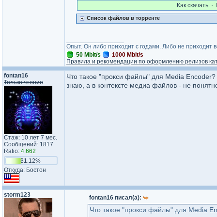
Как cкачать
·
Список файлов в торренте
_________________
Опыт. Он либо приходит с годами. Либо не приходит 
50 Mbit/s
1000 Mbit/s
Правила и рекомендации по оформлению релизов ка
fontan16
Что такое "прокси файлы" для Media Encoder? 
Только чтение
знаю, а в контексте медиа файлов - не понятн
Стаж: 10 лет 7 мес.
Сообщений: 1817
Ratio:
4.662
31.12%
Откуда: Бостон
storm123
fontan16 писал(а):
Что такое "прокси файлы" для Media En