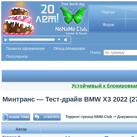
Портал
Форум
Правила оформления
Обход блокировок
Поиск :
Популярное
Устойчивый к блокировка
Минтранс — Тест-драйв BMW X3 2022 (27.
Торрент-трекер NNM-Club
->
Документа
Автор