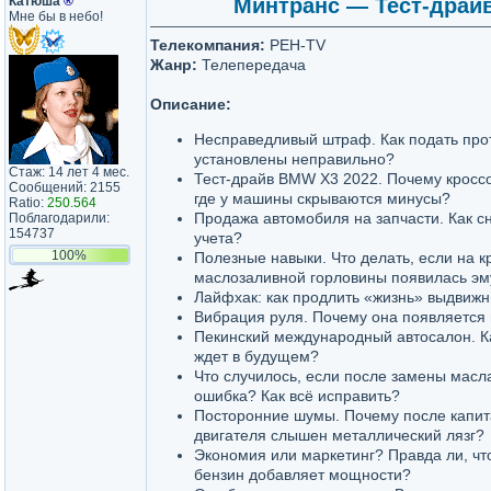
Катюша
®
Минтранс — Тест-драйв 
Мне бы в небо!
Телекомпания:
РЕН-TV
Жанр:
Телепередача
Описание:
Несправедливый штраф. Как подать прот
установлены неправильно?
Стаж: 14 лет 4 мес.
Тест-драйв BMW X3 2022. Почему кроссо
Сообщений: 2155
где у машины скрываются минусы?
Ratio:
250.564
Продажа автомобиля на запчасти. Как с
Поблагодарили:
154737
учета?
100%
Полезные навыки. Что делать, если на 
маслозаливной горловины появилась эм
Лайфхак: как продлить «жизнь» выдвиж
Вибрация руля. Почему она появляется
Пекинский международный автосалон. К
ждет в будущем?
Что случилось, если после замены масл
ошибка? Как всё исправить?
Посторонние шумы. Почему после капит
двигателя слышен металлический лязг?
Экономия или маркетинг? Правда ли, ч
бензин добавляет мощности?