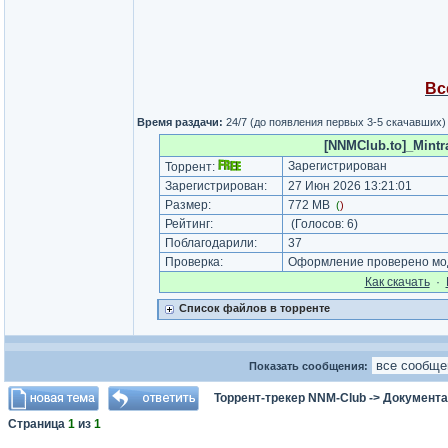
Вс
Время раздачи:
24/7 (до появления первых 3-5 скачавших)
[NNMClub.to]_Mintr
Зарегистрирован
Торрент:
Зарегистрирован:
27 Июн 2026 13:21:01
Размер:
772 MB
(
)
Рейтинг:
(Голосов:
6
)
Поблагодарили:
37
Проверка:
Оформление проверено мод
Как cкачать
·
Список файлов в торренте
Показать сообщения:
Торрент-трекер NNM-Club
->
Документа
Страница
1
из
1