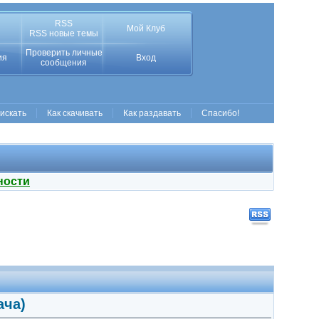
RSS
Мой Клуб
RSS новые темы
Проверить личные
ия
Вход
сообщения
 искать
Как скачивать
Как раздавать
Спасибо!
ности
ача)