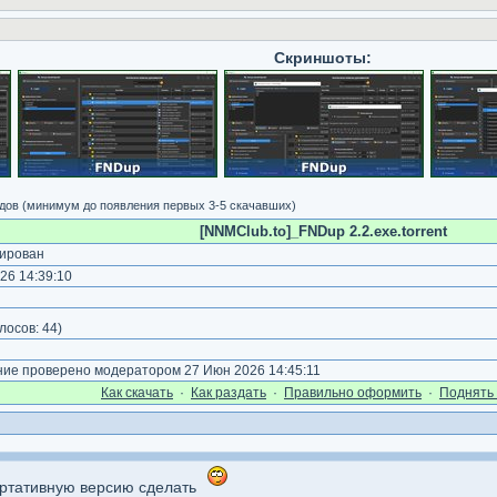
Скриншоты:
дов (минимум до появления первых 3-5 скачавших)
[NNMClub.to]_FNDup 2.2.exe.torrent
ирован
26 14:39:10
лосов:
44
)
е проверено модератором 27 Июн 2026 14:45:11
Как cкачать
·
Как раздать
·
Правильно оформить
·
Поднять 
ортативную версию сделать