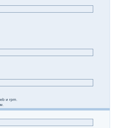
eb и rpm.
м.