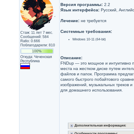
Версия программы:
2.2
Язык интерфейса:
Русский, Англий
Лечение:
не требуется
Системные требования:
Стаж: 11 лет 7 мес.
Сообщений: 584
Windows 10-11 (64-bit)
Ratio: 0.666
Поблагодарили: 810
100%
Откуда: Чеченская
Описание:
Республика
FNDup — это мощное и интуитивно 
места на жестком диске путем интел
файлов и папок. Программа предлаг
самого быстрого побайтового сравн
изображений, музыкальных треков и
для домашнего использования.
Дополнительная информация:
Особенности программы: