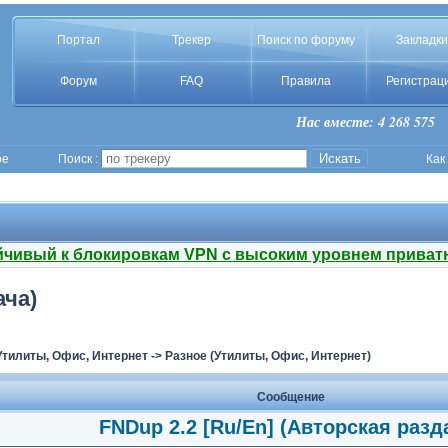
Портал
Трекер
Поиск по форуму
Закладки
Форум
FAQ
Правила
Регистрац
Нас вместе: 4 268 575
ое
Поиск :
Как
йчивый к блокировкам VPN с высоким уровнем приват
ача)
Утилиты, Офис, Интернет
->
Разное (Утилиты, Офис, Интернет)
Сообщение
FNDup 2.2 [Ru/En] (Авторская разд