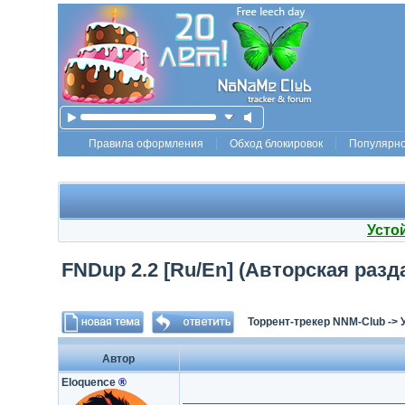
Правила оформления
Обход блокировок
Популярн
Усто
FNDup 2.2 [Ru/En] (Авторская разд
Торрент-трекер NNM-Club
->
Автор
Eloquence
®