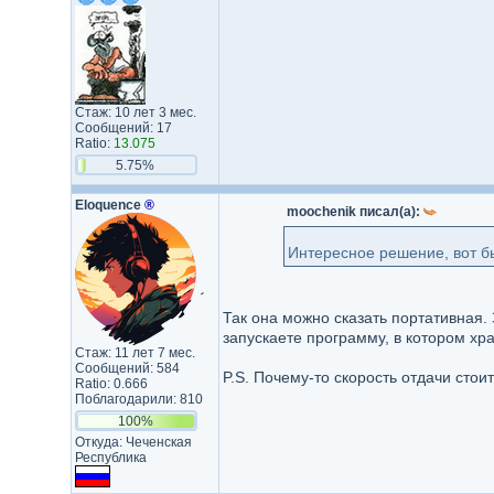
Стаж: 10 лет 3 мес.
Сообщений: 17
Ratio:
13.075
5.75%
Eloquence
®
moochenik писал(а):
Интересное решение, вот б
Так она можно сказать портативная.
запускаете программу, в котором хран
Стаж: 11 лет 7 мес.
Сообщений: 584
P.S. Почему-то скорость отдачи сто
Ratio: 0.666
Поблагодарили: 810
100%
Откуда: Чеченская
Республика