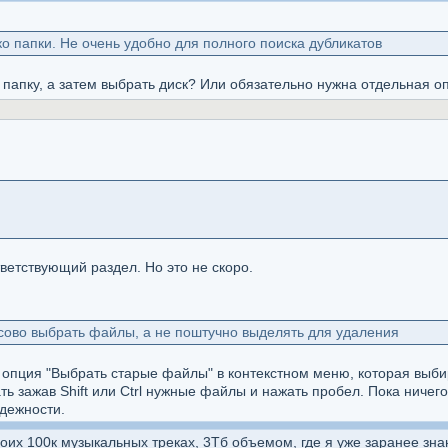
ко папки. Не очень удобно для полного поиска дубликатов
 папку, а затем выбрать диск? Или обязательно нужна отдельная о
ветствующий раздел. Но это не скоро.
ссово выбрать файлы, а не поштучно выделять для удаления
 опция "Выбрать старые файлы" в контекстном меню, которая выби
ь зажав Shift или Ctrl нужные файлы и нажать пробел. Пока ничег
дежности.
их 100к музыкальных треках, 3Тб объемом, где я уже заранее знаю