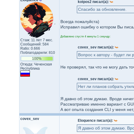
Eloquence
®
kotpos2 писал(а):
Спасибо за обновление.
Всегда пожалуйста)
Исправил ошибку о котором Вы писа
Добавлено спустя 4 минуты 1 секунду:
Стаж: 11 лет 7 мес.
Сообщений: 584
covex_sev писал(а):
Ratio: 0.666
Поблагодарили: 810
Вопрос к автору - будет ли
100%
Откуда: Чеченская
Не проверял, так что не могу дать то
Республика
covex_sev писал(а):
Нет ли планов собрать утили
Я давно об этом думаю. Вроде ничег
Рассматриваю именно вариант с GUI,
А вот опыта создания CLI у меня не
covex_sev
Eloquence писал(а):
Я давно об этом думаю. Вро