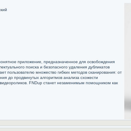
ский
понятное приложение, предназначенное для освобождения
лектуального поиска и безопасного удаления дубликатов
ает пользователю множество гибких методов сканирования: от
ения до продвинутых алгоритмов анализа схожести
 видеороликов. FNDup станет незаменимым помощником как