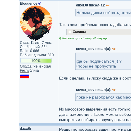
Eloquence
®
dikol38 писал(а):
Нельзя диски выбрать, толь
Так в чем проблема нажать добавить
Скрины
Добавлено спустя 6 минут 44 секунды:
Стаж: 11 лет 7 мес.
Сообщений: 584
covex_sev писал(а):
Ratio: 0.666
Поблагодарили: 810
100%
где бы подписаться )) ?
чтобы не пропустить
Откуда: Чеченская
Республика
Если сделаю, выложу сюда же в соот
covex_sev писал(а):
пока не разобрался как ма
Из массового выделения есть только
даты изменения. Также можно выбрат
смотреть и выбирать вручную для на
daxx0r
Решил попробовать вашу прогу на сво