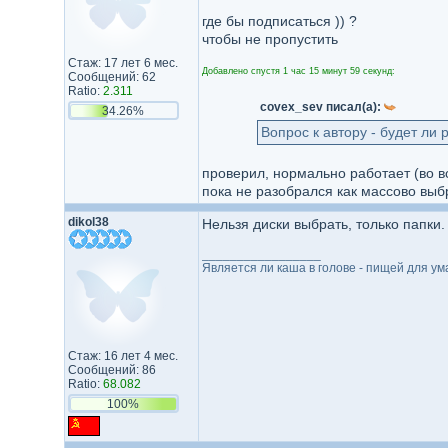
где бы подписаться )) ?
чтобы не пропустить
Стаж: 17 лет 6 мес.
Добавлено спустя 1 час 15 минут 59 секунд:
Сообщений: 62
Ratio:
2.311
covex_sev писал(а):
34.26%
Вопрос к автору - будет ли
проверил, нормально работает (во в
пока не разобрался как массово выб
dikol38
Нельзя диски выбрать, только папки.
_________________
Является ли каша в голове - пищей для ум
Стаж: 16 лет 4 мес.
Сообщений: 86
Ratio:
68.082
100%