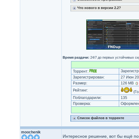
Что нового в версии 2.2?
Время раздачи:
24/7 до первых устойчивых си
Зарегистр
Торрент:
Зарегистрирован:
27 Июн 20
Размер:
126 MB
(
)
Рейтинг:
(Го
Поблагодарили:
135
Проверка:
Оформлени
Список файлов в торренте
moochenik
Интересное решение, вот бы ещё п