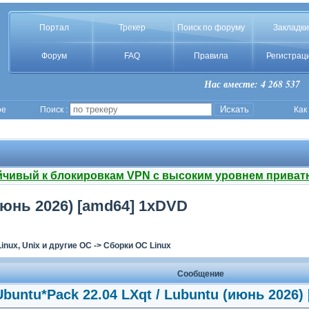
Портал
Трекер
Поиск по форуму
Закладки
Форум
FAQ
Правила
Регистрац
Нас вместе: 4 268 537
ое
Поиск :
Как
йчивый к блокировкам VPN с высоким уровнем приват
(июнь 2026) [amd64] 1xDVD
Linux, Unix и другие ОС
->
Сборки ОС Linux
Сообщение
Ubuntu*Pack 22.04 LXqt / Lubuntu (июнь 2026)