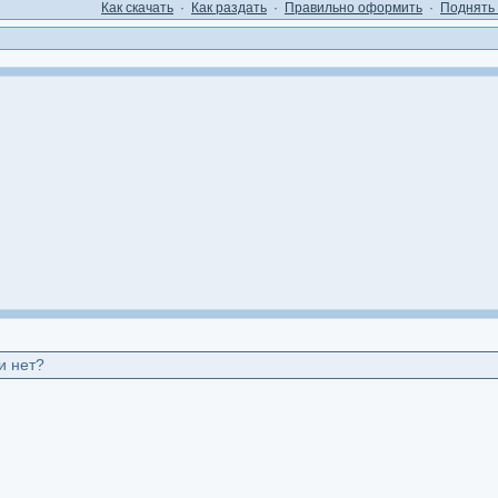
Как cкачать
·
Как раздать
·
Правильно оформить
·
Поднять 
и нет?