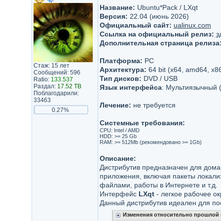
Название:
Ubuntu*Pack / LXqt
Версия:
22.04 (июнь 2026)
Официальный сайт:
ualinux.com
Ссылка на официальный релиз:
з
Дополнительная страница релиза
Платформа:
PC
Стаж: 15 лет
Архитектура:
64 bit (x64, amd64, x8
Сообщений: 596
Тип дисков:
DVD / USB
Ratio:
133.537
Раздал:
17.52 TB
Язык интерфейса
: Мультиязычный (
Поблагодарили:
33463
Лечение:
не требуется
0.27%
Системные требования:
CPU: Intel / AMD
HDD: >= 25 Gb
RAM: >= 512Mb (рекомендовано >= 1Gb)
Описание:
Дистрибутив предназначен для дома
приложения, включая пакеты локализ
файлами, работы в Интернете и т.д.
Интерфейс
LXqt
- легкое рабочее о
Данный дистрибутив идеален для пос
Изменения относительно прошлой 