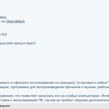
десь
:
на
DistroWatch
6-64)
русский присутствует)
шнего и офисного использования по принципу "установил и забыл"
ации, программы для воспроизведения фильмов и музыки, работы с
кружение, что позволяет запускать его на слабых компьютерах. Ин
тавок с выпускаемыми ПК, так как не требует загрузок дополнител
версии: