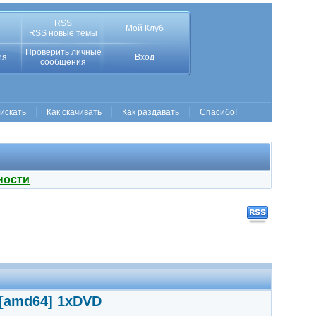
RSS
Мой Клуб
RSS новые темы
Проверить личные
ия
Вход
сообщения
 искать
Как скачивать
Как раздавать
Спасибо!
ности
 [amd64] 1xDVD