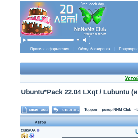
Правила оформления
Обход блокировок
Популярн
Усто
Ubuntu*Pack 22.04 LXqt / Lubuntu 
Торрент-трекер NNM-Club
->
Автор
zlukaUA
®