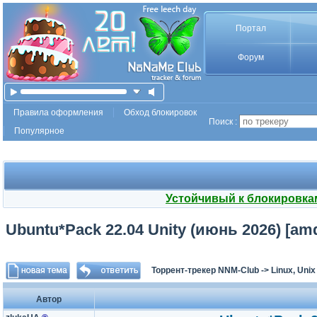
Портал
Форум
Правила оформления
Обход блокировок
Поиск :
Популярное
Устойчивый к блокировка
Ubuntu*Pack 22.04 Unity (июнь 2026) [a
Торрент-трекер NNM-Club
->
Linux, Uni
Автор