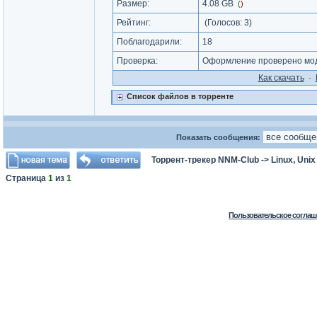
Размер:
4.08 GB
(
)
Рейтинг:
(Голосов:
3
)
Поблагодарили:
18
Проверка:
Оформление проверено мод
Как cкачать
·
Список файлов в торренте
Показать сообщения:
Торрент-трекер NNM-Club
->
Linux, Uni
Страница
1
из
1
Пользовательское соглаш