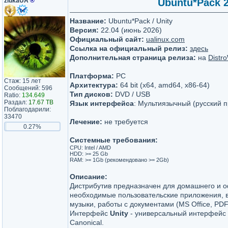
zlukaUA
®
Ubuntu*Pack 2
Название:
Ubuntu*Pack / Unity
Версия:
22.04 (июнь 2026)
Официальный сайт:
ualinux.com
Ссылка на официальный релиз:
здесь
Дополнительная страница релиза:
на
Distr
Платформа:
PC
Стаж: 15 лет
Архитектура:
64 bit (x64, amd64, x86-64)
Сообщений: 596
Тип дисков:
DVD / USB
Ratio:
134.649
Раздал:
17.67 TB
Язык интерфейса
: Мультиязычный (русский п
Поблагодарили:
33470
Лечение:
не требуется
0.27%
Системные требования:
CPU: Intel / AMD
HDD: >= 25 Gb
RAM: >= 1Gb (рекомендовано >= 2Gb)
Описание:
Дистрибутив предназначен для домашнего и о
необходимые пользовательские приложения, 
музыки, работы с документами (MS Office, PDF
Интерфейс
Unity
- универсальный интерфейс
Canonical.