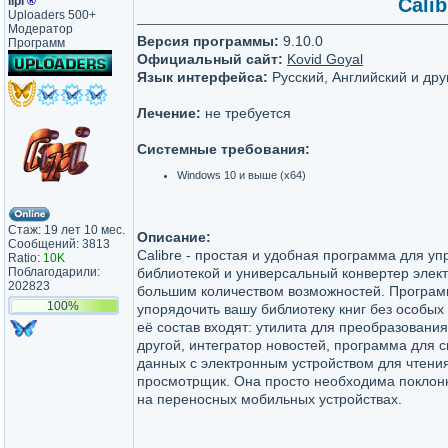
lipi
®
Calib
Uploaders 500+
Модератор
Версия программы:
9.10.0
Программ
Официальный сайт:
Kovid Goyal
Язык интерфейса:
Русский, Английский и дру
Лечение:
не требуется
Системные требования:
Windows 10 и выше (x64)
Стаж: 19 лет 10 мес.
Описание:
Сообщений: 3813
Calibre - простая и удобная программа для у
Ratio:
10K
Поблагодарили:
библиотекой и универсальный конвертер элект
202823
большим количеством возможностей. Програ
100%
упорядочить вашу библиотеку книг без особых 
её состав входят: утилита для преобразовани
другой, интегратор новостей, программа для 
данных с электронным устройством для чтени
просмотрщик. Она просто необходима поклонн
на переносных мобильных устройствах.