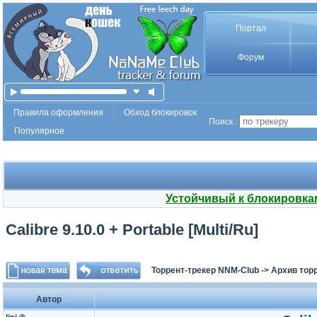
Портал
Форум
Правила оформления
Обход блокировок
Поиск :
Популярное
Устойчивый к блокировка
Calibre 9.10.0 + Portable [Multi/Ru]
Торрент-трекер NNM-Club
->
Архив тор
Автор