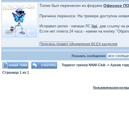
Топик был перенесен из форума
Офисное П
Причина переноса: На трекере доступна нова
Исправил релиз - напиши ЛС
lipi
, дав ссылку на р
Если нет ответа 24 часа - нажми на кнопку "Обра
_________________
Перечень правил оформления ВСЕХ разделов
Показать сообщения:
Торрент-трекер NNM-Club
->
Архив тор
Страница
1
из
1
Пользовательское соглаш