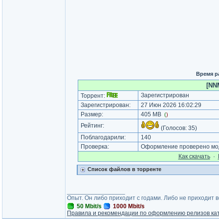
Время р
[NNM
Зарегистрирован
Торрент:
Зарегистрирован:
27 Июн 2026 16:02:29
Размер:
405 MB
(
)
Рейтинг:
(Голосов:
35
)
Поблагодарили:
140
Проверка:
Оформление проверено мод
Как cкачать
·
Список файлов в торренте
_________________
Опыт. Он либо приходит с годами. Либо не приходит 
50 Mbit/s
1000 Mbit/s
Правила и рекомендации по оформлению релизов ка