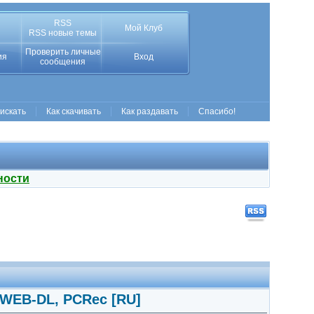
RSS
Мой Клуб
RSS новые темы
Проверить личные
ия
Вход
сообщения
 искать
Как скачивать
Как раздавать
Спасибо!
ности
 WEB-DL, PCRec [RU]