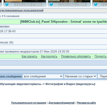
регистрированных пользователей
 3-5 скачавших
[NNMClub.to]_Pavel SHipovalov - Snimat' vovse ne tyazhko
ирован
26 17:36:43
)
лосов:
26
)
е проверено модератором 27 Июн 2026 19:35:35
Как cкачать
·
Как раздать
·
Правильно оформить
·
Поднять 
зать сообщения:
Обучающие видеоматериалы
->
Фотография и Видео (видеокурсы)
Пользовательское соглашение
|
Для правообладателей
|
Реклама на сайте