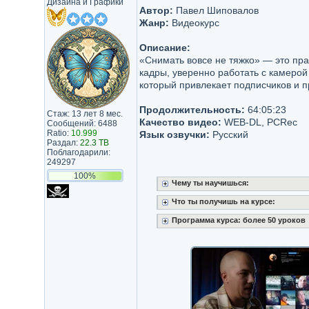
Дизайна и Графики
Автор:
Павел Шиповалов
Жанр:
Видеокурс
Описание:
«Снимать вовсе не тяжко» — это пра
кадры, уверенно работать с камерой
который привлекает подписчиков и п
Продолжительность:
64:05:23
Стаж: 13 лет 8 мес.
Качество видео:
WEB-DL, PCRec
Сообщений: 6488
Ratio:
10.999
Язык озвучки:
Русский
Раздал:
22.3 TB
Поблагодарили:
249297
100%
Чему ты научишься:
Что ты получишь на курсе:
Программа курса: более 50 уроков