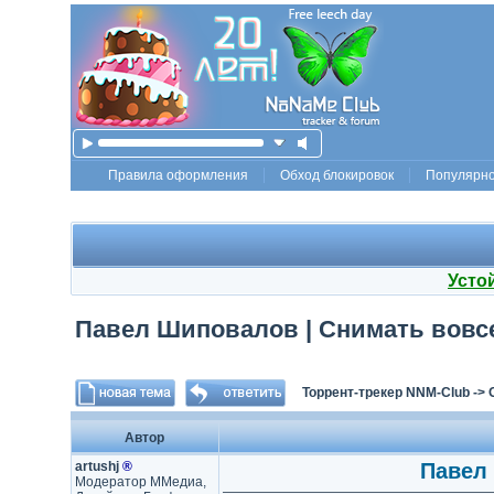
Правила оформления
Обход блокировок
Популярн
Усто
Павел Шиповалов | Снимать вовсе
Торрент-трекер NNM-Club
->
Автор
artushj
®
Павел 
Модератор ММедиа,