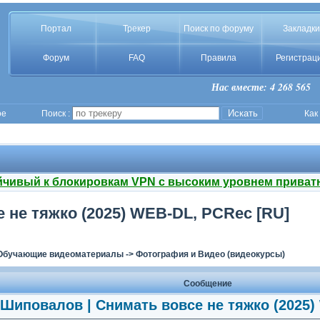
Портал
Трекер
Поиск по форуму
Закладки
Форум
FAQ
Правила
Регистрац
Нас вместе: 4 268 565
ое
Поиск :
Как
йчивый к блокировкам VPN с высоким уровнем приват
 не тяжко (2025) WEB-DL, PCRec [RU]
Обучающие видеоматериалы
->
Фотография и Видео (видеокурсы)
Сообщение
Шиповалов | Снимать вовсе не тяжко (2025)