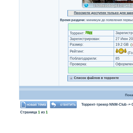
Просмотр доступен только для за
Время раздачи:
минимум до появления первых
Зарегистр
Торрент:
Зарегистрирован:
27 Июн 20
Размер:
19.2 GB
(
Рейтинг:
(Го
Поблагодарили:
85
Проверка:
Оформлени
Список файлов в торренте
Пока
Торрент-трекер NNM-Club
->
Страница
1
из
1