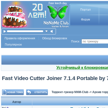
Портал
Форум
Правила оформления
Обход блокировок
Поиск :
Популярное
Устойчивый к блокировка
Fast Video Cutter Joiner 7.1.4 Portable by 
Торрент-трекер NNM-Club
->
Архив тор
Автор