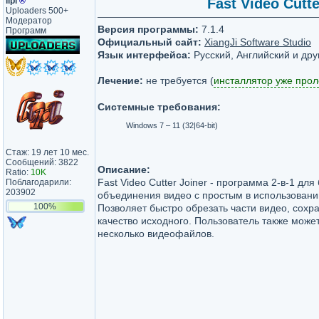
lipi
®
Fast Video Cutte
Uploaders 500+
Модератор
Версия программы:
7.1.4
Программ
Официальный сайт:
XiangJi Software Studio
Язык интерфейса:
Русский, Английский и дру
Лечение:
не требуется (
инсталлятор уже про
Системные требования:
Windows 7 – 11 (32|64-bit)
Стаж: 19 лет 10 мес.
Сообщений: 3822
Описание:
Ratio:
10K
Fast Video Cutter Joiner - программа 2-в-1 для
Поблагодарили:
203902
объединения видео с простым в использован
100%
Позволяет быстро обрезать части видео, сохр
качество исходного. Пользователь также може
несколько видеофайлов.