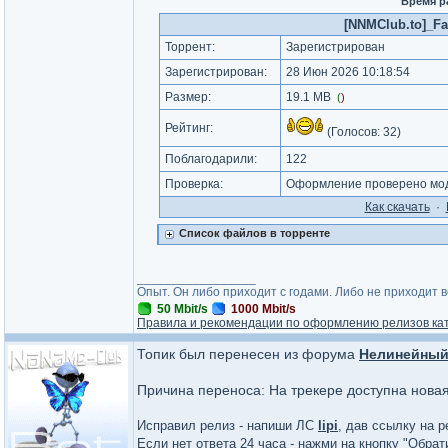
Время р
[NNMClub.to]_Fas
Торрент:
Зарегистрирован
Зарегистрирован:
28 Июн 2026 10:18:54
Размер:
19.1 MB
(
)
Рейтинг:
(Голосов:
32
)
Поблагодарили:
122
Проверка:
Оформление проверено мод
Как cкачать
·
Список файлов в торренте
_________________
Опыт. Он либо приходит с годами. Либо не приходит 
50 Mbit/s
1000 Mbit/s
Правила и рекомендации по оформлению релизов ка
Топик был перенесен из форума
Нелинейный
Причина переноса: На трекере доступна нова
Исправил релиз - напиши ЛС
lipi
, дав ссылку на р
Если нет ответа 24 часа - нажми на кнопку "Обра