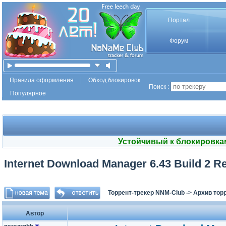
Портал
Форум
Правила оформления
Обход блокировок
Поиск :
Популярное
Устойчивый к блокировка
Internet Download Manager 6.43 Build 2 R
Торрент-трекер NNM-Club
->
Архив тор
Автор