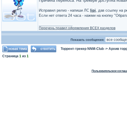
Причина переноса: На трекере доступна нова
Исправил релиз - напиши ЛС
lipi
, дав ссылку на р
Если нет ответа 24 часа - нажми на кнопку "Обра
_________________
Перечень правил оформления ВСЕХ разделов
Показать сообщения:
Торрент-трекер NNM-Club
->
Архив тор
Страница
1
из
1
Пользовательское соглаш