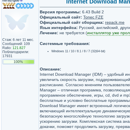
nsrazrgbb
®
Internet Download Man
Версия программы:
6.43 Build 2
Официальный сайт:
Tonec FZE
Официальный сайт сборщика:
repack.me
Язык интерфейса:
Русский, английский, друг
Лечение:
не требуется (
инсталлятор уже про
Стаж: 6 лет 11 мес.
Системные требования:
Сообщений: 109
Ratio:
121.827
Windows 11 / 10 / 8.1 / 8 / 7 (32|64-bit)
Поблагодарили:
17931
100%
Описание:
Internet Download Manager (IDM) – удобный и
увеличить скорость загрузки, поддерживающий 
расписанию. Согласно мнениям пользователей,
Manager – отличная программа, позволяющая
программное обеспечение, игры, cd, dvd и mp
бесплатные и условно бесплатные программы 
Download Manager имеет встроенный логически
включающий интеллектуальную динамическую
безопасную многослойную технологию загрузки
ускорению загрузки. Комплексная система ан
докачки, поможет продолжить загрузку, прерва