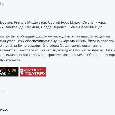
M»
Бортич, Риналь Мухаметов, Сергей Рост, Мария Смольникова,
ий, Александр Клюквин, Влада Веревко, Семён Алёшин и др.
атан Витя обладает даром — разводить отчаявшихся людей на
аками умерших» обеспечивают ему шикарную жизнь, Витина совесть
вечно, и на Витю выходит блогерша Саша, мечтающая снять
 кажется, «экстрасенс» начал видеть духов по- настоящему. Витя 
лившимися на его голову призраками, зато понимает Саша — тепер
ик-сенсацию.
рия
 kbps