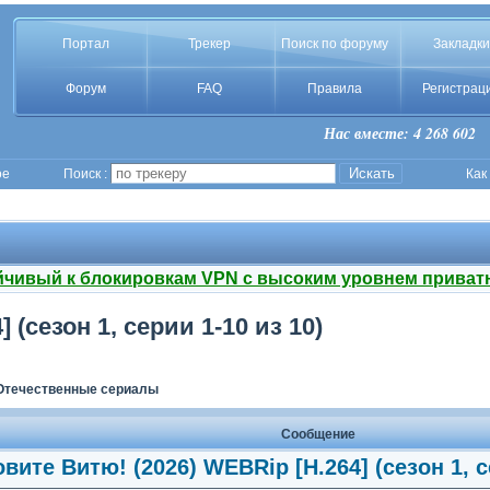
Портал
Трекер
Поиск по форуму
Закладки
Форум
FAQ
Правила
Регистрац
Нас вместе: 4 268 602
ое
Поиск :
Как
йчивый к блокировкам VPN с высоким уровнем приват
 (сезон 1, серии 1-10 из 10)
Отечественные сериалы
Сообщение
овите Витю! (2026) WEBRip [H.264] (сезон 1, с