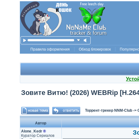
Правила оформления
Обход блокировок
Популярн
Усто
Зовите Витю! (2026) WEBRip [H.264]
Торрент-трекер NNM-Club
->
Автор
Alone_Kedr
®
З
Куратор Сериалов