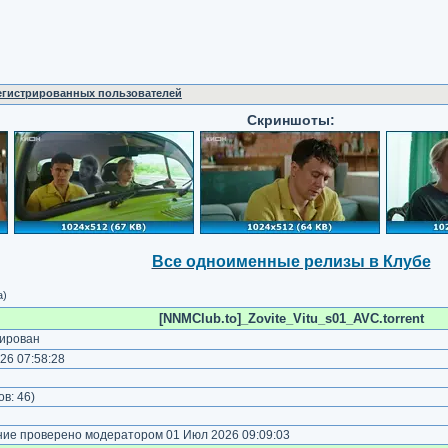
регистрированных пользователей
Скриншоты:
Все одноименные релизы в Клубе
а)
[NNMClub.to]_Zovite_Vitu_s01_AVC.torrent
ирован
26 07:58:28
)
ов:
46
)
е проверено модератором 01 Июл 2026 09:09:03