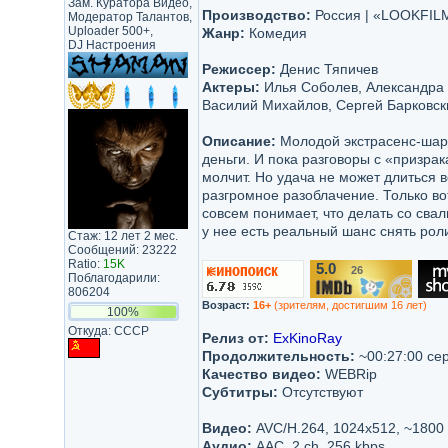
Зам. Куратора Видео,
Производство:
Россия | «LOOKFIL
Модератор Талантов,
Uploader 500+,
Жанр:
Комедия
DJ Настроения
Режиссер:
Денис Тяпичев
Актеры:
Илья Соболев, Александра 
Василий Михайлов, Сергей Барковск
Описание:
Молодой экстрасенс-шарл
деньги. И пока разговоры с «призр
молчит. Но удача не может длиться 
разгромное разоблачение. Только вот
совсем понимает, что делать со сва
у нее есть реальный шанс снять рол
Стаж: 12 лет 2 мес.
Сообщений: 23222
Ratio:
15K
5.0
26
/10
Поблагодарили:
806204
Возраст:
16+
(зрителям, достигшим 16 лет)
100%
Откуда: CCCP
Релиз от:
ExKinoRay
Продолжительность:
~00:27:00 се
Качество видео:
WEBRip
Субтитры:
Отсутствуют
Видео:
AVC/H.264, 1024x512, ~1800
Аудио:
AAC, 2 ch, 256 kbps