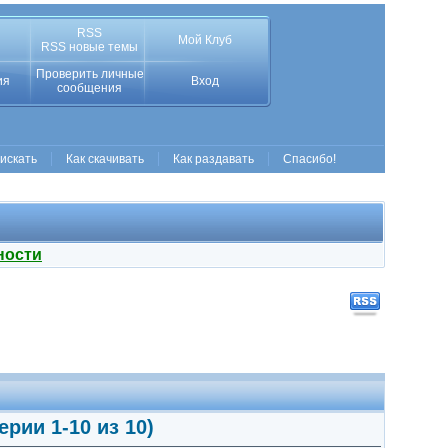
RSS
Мой Клуб
RSS новые темы
Проверить личные
ия
Вход
сообщения
 искать
Как скачивать
Как раздавать
Спасибо!
ности
ерии 1-10 из 10)