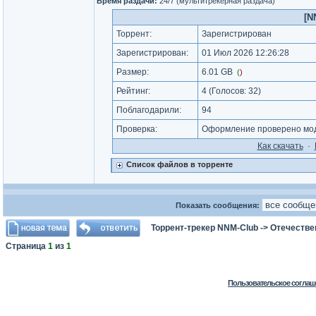
Время раздачи:
24/7 (мультитрекерная раздача)
[N
Торрент:
Зарегистрирован
Зарегистрирован:
01 Июл 2026 12:26:28
Размер:
6.01 GB
(
)
Рейтинг:
4
(Голосов:
32
)
Поблагодарили:
94
Проверка:
Оформление проверено мод
Как cкачать
·
Список файлов в торренте
Показать сообщения:
Торрент-трекер NNM-Club
->
Отечестве
Страница
1
из
1
Пользовательское соглаш