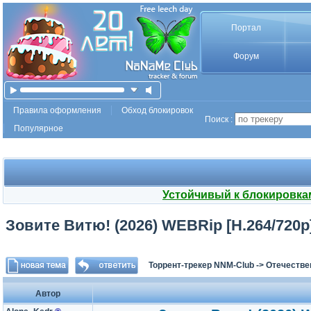
Портал
Форум
Правила оформления
Обход блокировок
Поиск :
Популярное
Устойчивый к блокировка
Зовите Витю! (2026) WEBRip [H.264/720p] 
Торрент-трекер NNM-Club
->
Отечестве
Автор