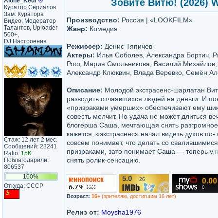
Alone_Kedr
®
Зовите Витю! (2026) W
Куратор Сериалов
Зам. Куратора
Производство:
Россия | «LOOKFILM»
Видео, Модератор
Талантов, Uploader
Жанр:
Комедия
500+,
DJ Настроения
Режиссер:
Денис Тяпичев
Актеры:
Илья Соболев, Александра Бортич, Р
Рост, Мария Смольникова, Василий Михайлов,
Александр Клюквин, Влада Веревко, Семён Ал
Описание:
Молодой экстрасенс-шарлатан Вит
разводить отчаявшихся людей на деньги. И по
«призраками умерших» обеспечивают ему шик
совесть молчит. Но удача не может длиться ве
блогерша Саша, мечтающая снять разгромное 
кажется, «экстрасенс» начал видеть духов по-
Стаж: 12 лет 2 мес.
совсем понимает, что делать со свалившимися
Сообщений: 23241
призраками, зато понимает Саша — теперь у 
Ratio:
15K
снять ролик-сенсацию.
Поблагодарили:
806537
100%
5.0
26
/10
Откуда: CCCP
Возраст:
16+
(зрителям, достигшим 16 лет)
Релиз от:
Moysha1976