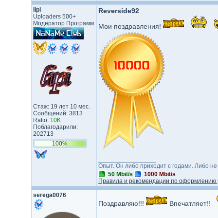
lipi
Reverside92
Uploaders 500+
Модератор Программ
Мои поздравления!
Стаж: 19 лет 10 мес.
Сообщений: 3813
Ratio:
10K
Поблагодарили:
202713
100%
_________________
Опыт. Он либо приходит с годами. Либо не
50 Mbit/s
1000 Mbit/s
Правила и рекомендации по оформлению 
serega0076
Поздравляю!!!
Впечатляет!!