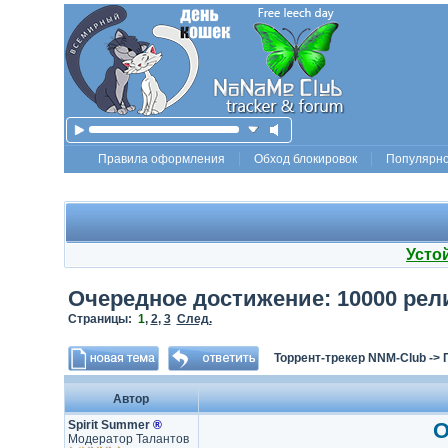
Правила оформления
Обход блокировок
Популярн
Усто
Очередное достижение: 10000 рели
Страницы:
1
,
2
,
3
След.
Торрент-трекер NNM-Club
->
Автор
Spirit Summer
®
О
Модератор Талантов