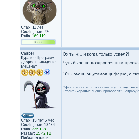
Стаж: 11 лет
Сообщений: 726
Ratio:
169.119
100%
Casper
Ох ты ж... и когда только успел?!
Куратор Программ
Доброе привидение
Чуть было не поздравленным проско
Меценат
10к - очень ощутимая циферка, а ско
_________________
Эффективное использование кнута существенн
Ставить хорошие оценки пробовали? Попробуйте
Стаж: 15 лет 5 мес.
Сообщений: 18484
Ratio:
236.138
Раздал:
15.42 TB
Поблагодарили: