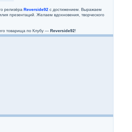
го релизёра
Reverside92
с достижением. Выражаем
билия презентаций. Желаем вдохновения, творческого
шего товарища по Клубу —
Reverside92
!