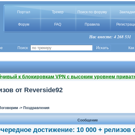
Портал
Трекер
Поиск по форуму
Закладки
Форум
FAQ
Правила
Регистрац
Нас вместе: 4 268 531
ое
Поиск :
Как
йчивый к блокировкам VPN с высоким уровнем приват
зов от Reverside92
Поговорим
->
Поздравления
Сообщение
чередное достижение: 10 000 + релизов 