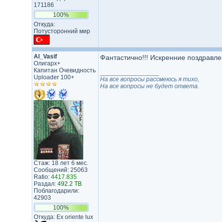
171186
100%
Откуда:
Потусторонний мир
Al_Vasif
Фантастично!!! Искренние поздравл
Олигарх+
Капитан Очевидность
_________________
Uploader 100+
На все вопросы рассмеюсь я тихо,
На все вопросы не будет ответа.
Стаж: 18 лет 6 мес.
Сообщений: 25063
Ratio:
4417.835
Раздал:
492.2 TB
Поблагодарили:
42903
100%
Откуда: Ex oriente lux