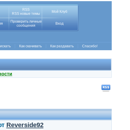
RSS
Мой Клуб
RSS новые темы
Проверить личные
ия
Вход
сообщения
 искать
Как скачивать
Как раздавать
Спасибо!
ности
от
Reverside92