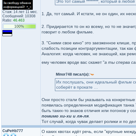
Это тот самый ********, который в любо
Стаж: 14 лет 11 мес.
1. Да, тот самый. И кстати, не он один, их нес
Сообщений: 10308
Ratio:
46.463
2. Придирается то он ко всему, но то не значи
100%
говорит о любом фильме.
3. "Сними свое кино" это заезженное клише, п
слабость позиции контраргументации, так как
Аналогия: когда человек, не знающий, как рем
ему человек вроде вас скажет "
а ты сперва с
Minor748 писал(а):
Их послушать, они идеальный фильм сн
соберёт в прокате …
Они просто стали бы указывать на конкретные
появилась определенная модификация танка Т-3
быть таких-то знаков отличия или погонов у с
помимо хи-хи и ля-ля
.
Тот случай, когда чувак делает ролики и по де
CuPeHb777
О каких квотах идёт речь, если "крупные меж