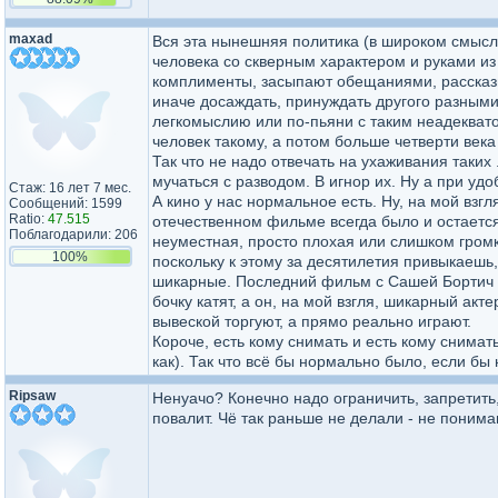
maxad
Вся эта нынешняя политика (в широком смысле
человека со скверным характером и руками из 
комплименты, засыпают обещаниями, рассказыв
иначе досаждать, принуждать другого разным
легкомыслию или по-пьяни с таким неадеквато
человек такому, а потом больше четверти века 
Так что не надо отвечать на ухаживания таких
мучаться с разводом. В игнор их. Ну а при удо
Стаж: 16 лет 7 мес.
А кино у нас нормальное есть. Ну, на мой взг
Сообщений: 1599
Ratio:
47.515
отечественном фильме всегда было и остаетс
Поблагодарили: 206
неуместная, просто плохая или слишком громк
100%
поскольку к этому за десятилетия привыкаешь,
шикарные. Последний фильм с Сашей Бортич м
бочку катят, а он, на мой взгля, шикарный акте
вывеской торгуют, а прямо реально играют.
Короче, есть кому снимать и есть кому снимат
как). Так что всё бы нормально было, если бы 
Ripsaw
Ненуачо? Конечно надо ограничить, запретить,
повалит. Чё так раньше не делали - не понима