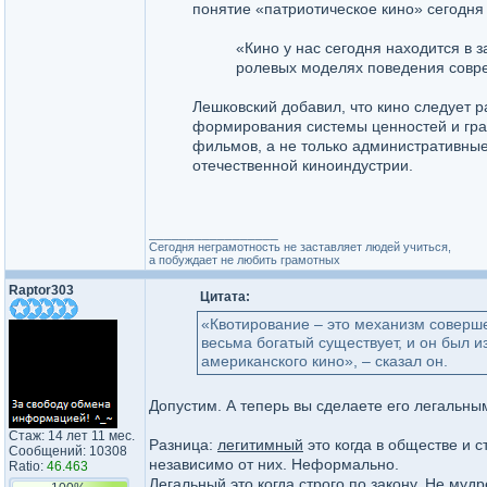
понятие «патриотическое кино» сегодня 
«Кино у нас сегодня находится в з
ролевых моделях поведения совре
Лешковский добавил, что кино следует р
формирования системы ценностей и гра
фильмов, а не только административные
отечественной киноиндустрии.
_________________
Сегодня неграмотность не заставляет людей учиться,
а побуждает не любить грамотных
Raptor303
Цитата:
«Квотирование – это механизм соверш
весьма богатый существует, и он был 
американского кино», – сказал он.
Допустим. А теперь вы сделаете его легальным
Стаж: 14 лет 11 мес.
Разница:
легитимный
это когда в обществе и 
Сообщений: 10308
независимо от них. Неформально.
Ratio:
46.463
Легальный
это когда строго по закону. Не муд