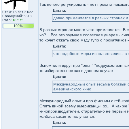
Так нечего регулировать - нет проката никак
Цитата:
Стаж: 16 лет 2 мес.
Сообщений: 5818
давно применяется в разных странах 
Ratio:
18.575
100%
В разных странах много чего применяется. В 
чо?... Все это заумная словесная диарея - сил
то хочет отжать свою мзду тупо с прокатчиков -
Цитата:
что подобные меры использовались, в 
Вспомнили вдруг про "опыт" "недружественных 
то избирательное как в данном случае...
Цитата:
Международный опыт весьма богатый су
американского кино
Международный опыт и про фильмы с гей-ков
Опять виной всему американцы, ох... А как ж
кинопроизводителей, старательно не первый г
колбаса какая то получается.
Цитата: