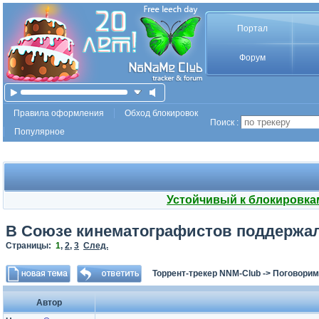
Портал
Форум
Правила оформления
Обход блокировок
Поиск :
Популярное
Устойчивый к блокировка
В Союзе кинематографистов поддержал
Страницы:
1
,
2
,
3
След.
Торрент-трекер NNM-Club
->
Поговорим
Автор