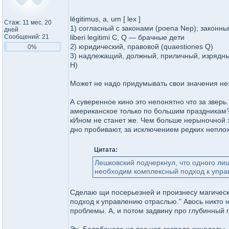
lēgitimus, a, um [ lex ]
Стаж: 11 мес. 20
1) согласный с законами (poena Nep); законны
дней
Сообщений: 21
liberi legitimi C, Q — брачные дети
2) юридический, правовой (quaestiones Q)
0%
3) надлежащий, должный, приличный, изрядный 
H)
Может не надо придумывать свои значения н
А суверенное кино это непонятно что за зверь
американское только по большим праздникам?
кИном не станет же. Чем больше нерыночной з
дно пробивают, за исключением редких неплох
Цитата:
Лешковский подчеркнул, что одного л
необходим комплексный подход к упра
Сделаю щи посерьезней и произнесу магичес
подход к управлению отраслью." Авось никто н
проблемы. А, и потом задвину про глубинный 