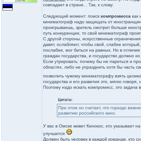
100%
совпадает в стране... Так, к слову.
Следующий момент: поиск
компромисса
как 
кинематограф надо защищать от иностранщины,
проигрываешь, зритель смотрит больше иностра
путь конкуренции, то свой кинематограф проигр
С другой стороны, искусственные ограничения
давят, ослабляют, чтобы свой, слабее который,
послабее, мог биться на равных. Но в отличи
граждан государства, и государство должно их
Если утрировать: почему бы не париться и про
областях, либо не упразднить хотя бы часть св
позволить чужому кинематографу взять целико
государства и его развития это, мягко говоря,
Поэтому надо искать компромисс, это задача в
Цитата:
При этом он считает, что гораздо важн
развитию российского кино.
У вас в Омске живет Кинокос, кто указывает на
улучшится
Должен быть человек в каждой команде, кто с