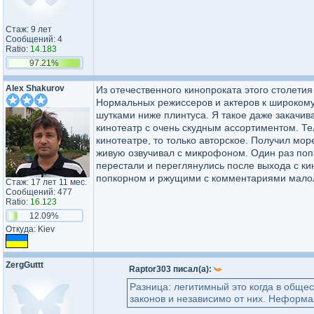
Стаж: 9 лет
Сообщений: 4
Ratio:
14.183
97.21%
Alex Shakurov
Из отечественного кинопроката этого столети
Нормальных режиссеров и актеров к широкому 
шутками ниже плинтуса. Я такое даже закачива
кинотеатр с очень скудным ассортиментом. Тел
кинотеатре, то только авторское. Получил мор
живую озвучивал с микрофоном. Один раз попа
перестали и переглянулись после выхода с ки
попкорном и ржущими с комментариями малоле
Стаж: 17 лет 11 мес.
Сообщений: 477
Ratio:
16.123
12.09%
Откуда: Kiev
ZergGuttt
Raptor303 писал(а):
Разница: легитимный это когда в обще
законов и независимо от них. Неформа