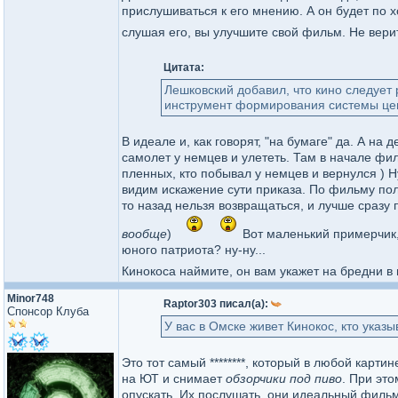
прислушиваться к его мнению. А он будет по х
слушая его, вы улучшите свой фильм. Не вер
Цитата:
Лешковский добавил, что кино следует
инструмент формирования системы цен
В идеале и, как говорят, "на бумаге" да. А на
самолет у немцев и улететь. Там в начале фи
пленных, кто побывал у немцев и вернулся ) Н
видим искажение сути приказа. По фильму пол
то назад нельзя возвращаться, и лучше сразу 
вообще
)
Вот маленький примерчик,
юного патриота? ну-ну...
Кинокоса наймите, он вам укажет на бредни в
Minor748
Raptor303 писал(а):
Спонсор Клуба
У вас в Омске живет Кинокос, кто указы
Это тот самый ********, который в любой карти
на ЮТ и снимает
обзорчики под пиво
. При это
опускать. Их послушать, они идеальный фильм 