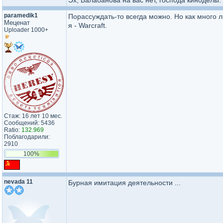
Эх, Балабанова на вас нет, господа киноделы.
paramedik1
Порассуждать-то всегда можно. Но как много 
Меценат
я - Warcraft.
Uploader 1000+
Стаж: 16 лет 10 мес.
Сообщений: 5436
Ratio:
132.969
Поблагодарили:
2910
100%
nevada 11
Бурная имитация деятельности ...