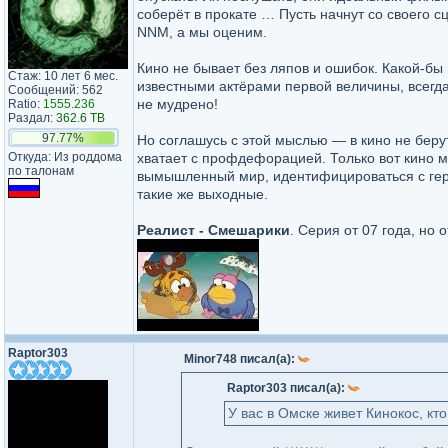
соберёт в прокате … Пусть начнут со своего с
NNM, а мы оценим.
Кино не бывает без ляпов и ошибок. Какой-б
Стаж: 10 лет 6 мес.
известными актёрами первой величины, всегда
Сообщений: 562
не мудрено!
Ratio:
1555.236
Раздал:
362.6 TB
97.77%
Но соглашусь с этой мыслью — в кино не берут
Откуда: Из роддома
хватает с профдефорацией. Только вот кино мы
по талонам
вымышленный мир, идентифицироваться с геро
такие же выходные.
Реалист - Смешарики
. Серия от 07 года, но 
Raptor303
Minor748 писал(а):
Raptor303 писал(а):
У вас в Омске живет Кинокос, кт