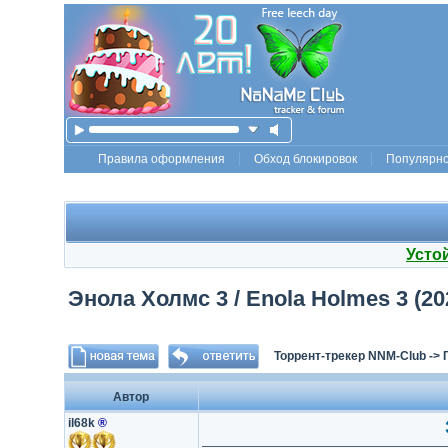
Правила оформления
Обход блокировок
Популярн
Усто
Энола Холмс 3 / Enola Holmes 3 (20
Торрент-трекер NNM-Club
->
Автор
il68k
®