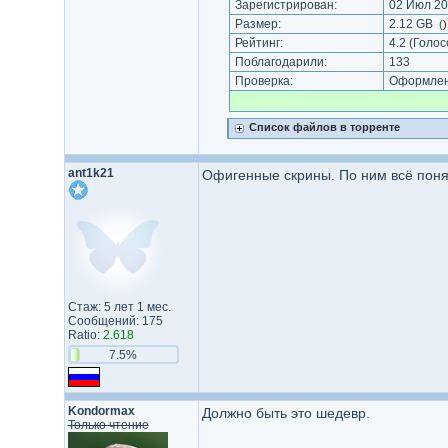
Зарегистрирован:
02 Июл 20
Размер:
2.12 GB
(
Рейтинг:
4.2
(Голос
Поблагодарили:
133
Проверка:
Оформлени
Список файлов в торренте
ant1k21
Офигенные скрины. По ним всё поня
Стаж: 5 лет 1 мес.
Сообщений: 175
Ratio:
2.618
7.5%
Kondormax
Должно быть это шедевр.
Только чтение
_________________