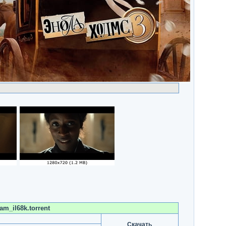
m_il68k.torrent
Скачать