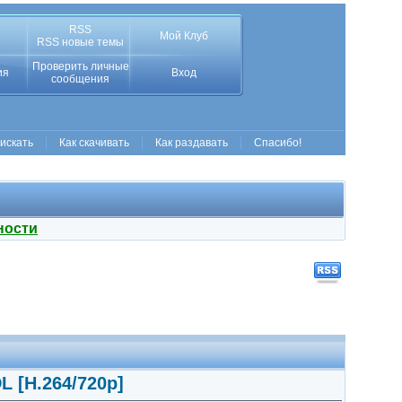
RSS
Мой Клуб
RSS новые темы
Проверить личные
ия
Вход
сообщения
 искать
Как скачивать
Как раздавать
Спасибо!
ности
L [H.264/720p]