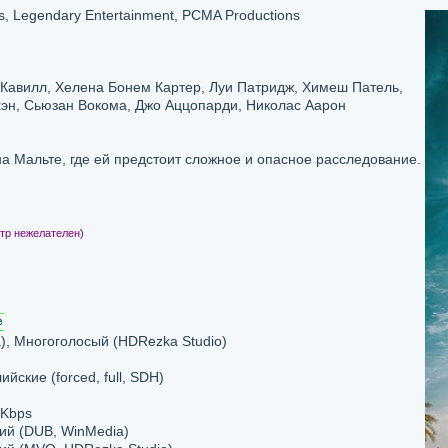
s, Legendary Entertainment, PCMA Productions
Кавилл, Хелена Бонем Картер, Луи Патридж, Химеш Патель,
эн, Сьюзан Вокома, Джо Аццопарди, Николас Аарон
а Мальте, где ей предстоит сложное и опасное расследование.
тр нежелателен)
, Многоголосый (HDRezka Studio)
лийские (forced, full, SDH)
 Kbps
кий (DUB, WinMedia)