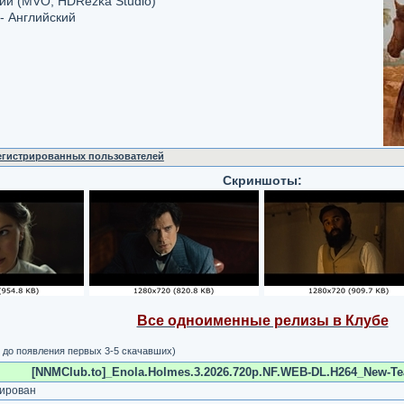
кий (MVO, HDRezka Studio)
- Английский
регистрированных пользователей
Скриншоты:
Все одноименные релизы в Клубе
 до появления первых 3-5 скачавших)
[NNMClub.to]_Enola.Holmes.3.2026.720p.NF.WEB-DL.H264_New-Tea
ирован