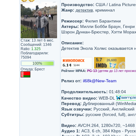
Производство:
США / Latina Picture
Жанр:
детектив
, криминал
Режиссер:
Филип Барантини
Актеры:
Милли Бобби Браун, Генри 
Шэрон Дункан-Брюстер, Хэтти Морах
Стаж: 13 лет 6 мес.
Описание:
Сообщений: 1346
Детектив Энола Холмс оказывается н
Ratio:
1.325
Поблагодарили:
75094
5.7
26,600
/10
100%
Откуда: Брест
Рейтинг MPAA:
PG-13
(детям до 13 лет просмо
Релиз от:
il68k@New-Team
Продолжительность:
01:48:04
Качество видео:
WEB-DL
Перевод:
Дублированный (WinMedia)
Язык озвучки:
Русский, Английский
Субтитры:
русские (forced, full), анг
Видео:
AVC/H.264, 1280x720, ~1468
Аудио 1:
AC3, 6 ch, 384 Kbps - Русс