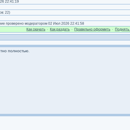
26 22:41:19
)
ов:
22
)
е проверено модератором 02 Июл 2026 22:41:58
Как cкачать
·
Как раздать
·
Правильно оформить
·
Поднять 
тно полностью.