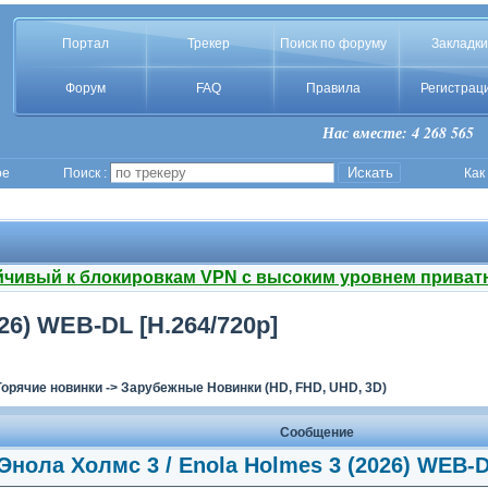
Портал
Трекер
Поиск по форуму
Закладки
Форум
FAQ
Правила
Регистрац
Нас вместе: 4 268 565
ое
Поиск :
Как
йчивый к блокировкам VPN с высоким уровнем приват
26) WEB-DL [H.264/720p]
Горячие новинки
->
Зарубежные Новинки (HD, FHD, UHD, 3D)
Сообщение
Энола Холмс 3 / Enola Holmes 3 (2026) WEB-D