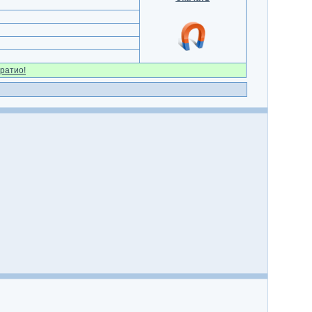
ратио!