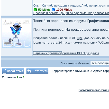
_________________
Опыт. Он либо приходит с годами. Либо не приходит 
50 Mbit/s
1000 Mbit/s
Правила и рекомендации по оформлению релизов ка
Топик был перенесен из форума
Графически
Причина переноса: На трекере доступна нова
Исправил релиз - напиши ЛС
lipi
, дав ссылку на р
Если нет ответа 24 часа - нажми на кнопку "Обра
_________________
Перечень правил оформления ВСЕХ разделов
Показать сообщения:
Торрент-трекер NNM-Club
->
Архив тор
Страница
1
из
1
Пользовательское соглаш