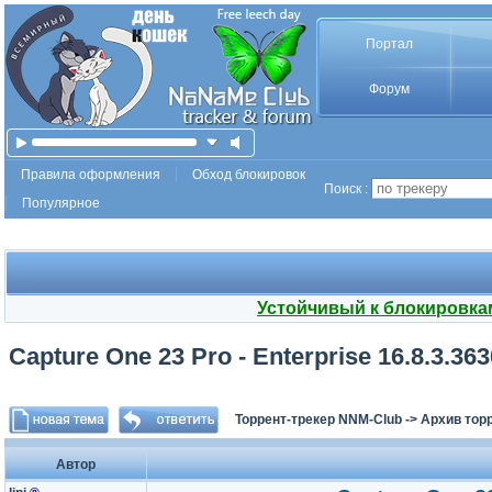
Портал
Форум
Правила оформления
Обход блокировок
Поиск :
Популярное
Устойчивый к блокировка
Capture One 23 Pro - Enterprise 16.8.3.363
Торрент-трекер NNM-Club
->
Архив тор
Автор