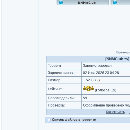
Время р
[NNMClub.to]_
Торрент:
Зарегистрирован
Зарегистрирован:
02 Июл 2026 23:04:28
Размер:
1.52 GB
(
)
Рейтинг:
(Голосов:
19
)
Поблагодарили:
59
Проверка:
Оформление проверено мод
Как cкачать
·
Список файлов в торренте