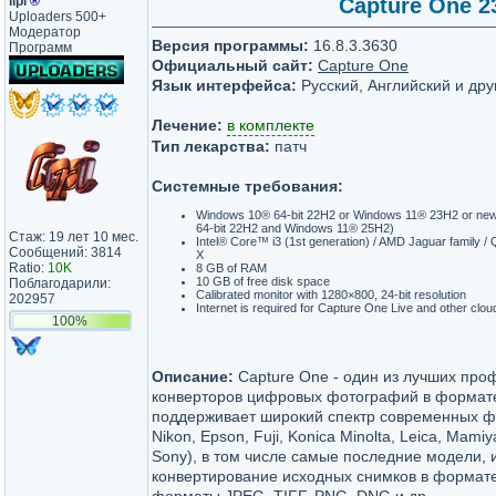
lipi
®
Capture One 23
Uploaders 500+
Модератор
Версия программы:
16.8.3.3630
Программ
Официальный сайт:
Capture One
Язык интерфейса:
Русский, Английский и дру
Лечение:
в комплекте
Тип лекарства:
патч
Системные требования:
Windows 10® 64-bit 22H2 or Windows 11® 23H2 or new
64-bit 22H2 and Windows 11® 25H2)
Стаж: 19 лет 10 мес.
Intel® Core™ i3 (1st generation) / AMD Jaguar family 
Сообщений: 3814
X
Ratio:
10K
8 GB of RAM
10 GB of free disk space
Поблагодарили:
Calibrated monitor with 1280×800, 24-bit resolution
202957
Internet is required for Capture One Live and other clou
100%
Описание:
Capture One - один из лучших пр
конверторов цифровых фотографий в формат
поддерживает широкий спектр современных ф
Nikon, Epson, Fuji, Konica Minolta, Leica, Mami
Sony), в том числе самые последние модели, 
конвертирование исходных снимков в формат